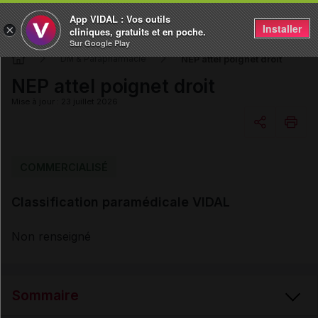
App VIDAL : Vos outils
Installer
×
cliniques, gratuits et en poche.
Sur Google Play
NEP attel poignet droit
DM & Parapharmacie
NEP attel poignet droit
Mise à jour : 23 juillet 2026
Copier l'url
COMMERCIALISÉ
Classification paramédicale VIDAL
Email
Non renseigné
Sommaire