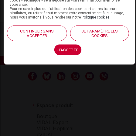
cookie « technique » sera déposé sur votre terminal pour mémoriser
votre choix.
Pour en savoir plus sur l’utilisation des cookies et autres traceurs
similaires, ou retirer à tout moment votre consentement à leur usage,
Voir la fiche laboratoire
nous vous invitons à vous rendre sur notre
Politique cookies
.
CONTINUER SANS
JE PARAMÈTRE LES
ACCEPTER
COOKIES
J'ACCEPTE
Espace produit
Boutique
VIDAL Expert
VIDAL Hoptimal
eVIDAL