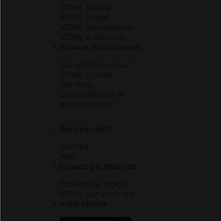
VIDAL Mobile
VIDAL widget
VIDAL Sécurisation
VIDAL e-Services
Espace institutionnel
Qui sommes-nous ?
VIDAL France
Carrières
Charte éthique et
déontologique
Service client
Contact
Aide
Espace partenaires
Éditeurs de logiciel
VIDAL sur votre site
Vidal Mobile