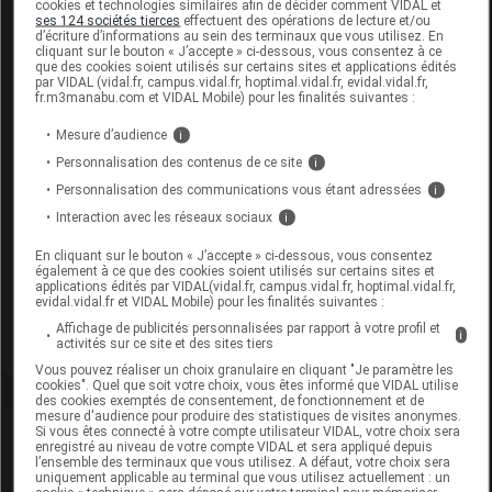
cookies et technologies similaires afin de décider comment VIDAL et
Code
Code
Nature
ses 124 sociétés tierces
effectuent des opérations de lecture et/ou
Désignation
d’écriture d’informations au sein des terminaux que vous utilisez. En
LPPR
prestation
prestation
cliquant sur le bouton « J’accepte » ci-dessous, vous consentez à ce
que des cookies soient utilisés sur certains sites et applications édités
par VIDAL (vidal.fr, campus.vidal.fr, hoptimal.vidal.fr, evidal.vidal.fr,
fr.m3manabu.com et VIDAL Mobile) pour les finalités suivantes :
COR. ORTHO.,
Mesure d’audience
i
MAIN-
Personnalisation des contenus de ce site
i
POIGNET,
Personnalisation des communications vous étant adressées
i
ORTHESE
Orthèses
7111760
DVO
Interaction avec les réseaux sociaux
i
STATIQUE,
diverses
POIGNET-
En cliquant sur le bouton « J’accepte » ci-dessous, vous consentez
également à ce que des cookies soient utilisés sur certains sites et
RIGIDE,NEP
applications édités par VIDAL(vidal.fr, campus.vidal.fr, hoptimal.vidal.fr,
evidal.vidal.fr et VIDAL Mobile) pour les finalités suivantes :
DEVELOP
Affichage de publicités personnalisées par rapport à votre profil et
i
activités sur ce site et des sites tiers
Vous pouvez réaliser un choix granulaire en cliquant "Je paramètre les
cookies". Quel que soit votre choix, vous êtes informé que VIDAL utilise
des cookies exemptés de consentement, de fonctionnement et de
mesure d'audience pour produire des statistiques de visites anonymes.
Si vous êtes connecté à votre compte utilisateur VIDAL, votre choix sera
Laboratoire
enregistré au niveau de votre compte VIDAL et sera appliqué depuis
l’ensemble des terminaux que vous utilisez. A défaut, votre choix sera
uniquement applicable au terminal que vous utilisez actuellement : un
Nepenthes