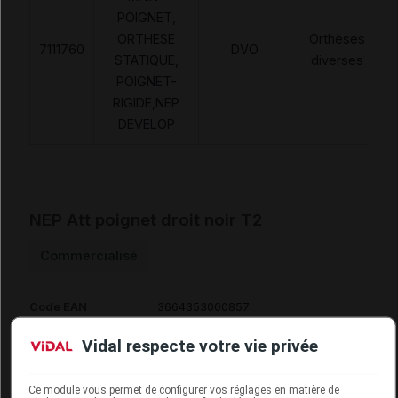
POIGNET,
ORTHESE
Orthèses
7111760
DVO
STATIQUE,
diverses
POIGNET-
RIGIDE,NEP
DEVELOP
NEP Att poignet droit noir T2
Commercialisé
Code EAN
3664353000857
Labo. Distributeur
Nepenthes
Vidal respecte votre vie privée
Ce module vous permet de configurer vos réglages en matière de