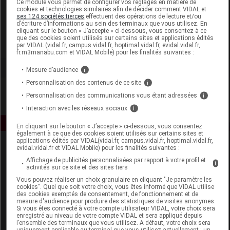
Ce module vous permet de configurer vos réglages en matière de
cookies et technologies similaires afin de décider comment VIDAL et
ses 124 sociétés tierces
effectuent des opérations de lecture et/ou
Isispharma France SAS
d’écriture d’informations au sein des terminaux que vous utilisez. En
cliquant sur le bouton « J’accepte » ci-dessous, vous consentez à ce
que des cookies soient utilisés sur certains sites et applications édités
Voir la fiche laboratoire
par VIDAL (vidal.fr, campus.vidal.fr, hoptimal.vidal.fr, evidal.vidal.fr,
fr.m3manabu.com et VIDAL Mobile) pour les finalités suivantes :
Mesure d’audience
i
Personnalisation des contenus de ce site
i
Personnalisation des communications vous étant adressées
i
Interaction avec les réseaux sociaux
i
En cliquant sur le bouton « J’accepte » ci-dessous, vous consentez
également à ce que des cookies soient utilisés sur certains sites et
applications édités par VIDAL(vidal.fr, campus.vidal.fr, hoptimal.vidal.fr,
evidal.vidal.fr et VIDAL Mobile) pour les finalités suivantes :
Affichage de publicités personnalisées par rapport à votre profil et
i
activités sur ce site et des sites tiers
Vous pouvez réaliser un choix granulaire en cliquant "Je paramètre les
cookies". Quel que soit votre choix, vous êtes informé que VIDAL utilise
des cookies exemptés de consentement, de fonctionnement et de
Espace produit
mesure d'audience pour produire des statistiques de visites anonymes.
Si vous êtes connecté à votre compte utilisateur VIDAL, votre choix sera
enregistré au niveau de votre compte VIDAL et sera appliqué depuis
Boutique
l’ensemble des terminaux que vous utilisez. A défaut, votre choix sera
VIDAL Expert
uniquement applicable au terminal que vous utilisez actuellement : un