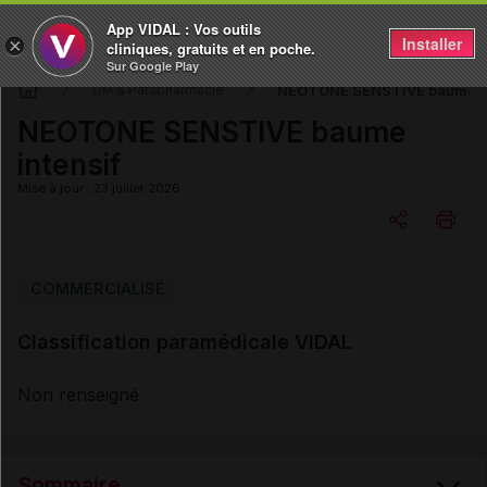
App VIDAL : Vos outils
Installer
×
cliniques, gratuits et en poche.
Sur Google Play
NEOTONE SENSTIVE baume in
DM & Parapharmacie
NEOTONE SENSTIVE baume
intensif
Mise à jour : 23 juillet 2026
Copier l'url
COMMERCIALISÉ
Classification paramédicale VIDAL
Email
Non renseigné
Sommaire