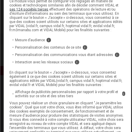
Ce module vous permet de configurer vos réglages en matière de
cookies et technologies similaires afin de décider comment VIDAL et
ses 124 sociétés tierces
effectuent des opérations de lecture et/ou
Isispharma France SAS
d’écriture d’informations au sein des terminaux que vous utilisez. En
cliquant sur le bouton « J’accepte » ci-dessous, vous consentez à ce
que des cookies soient utilisés sur certains sites et applications édités
Voir la fiche laboratoire
par VIDAL (vidal.fr, campus.vidal.fr, hoptimal.vidal.fr, evidal.vidal.fr,
fr.m3manabu.com et VIDAL Mobile) pour les finalités suivantes :
Mesure d’audience
i
Personnalisation des contenus de ce site
i
Personnalisation des communications vous étant adressées
i
Interaction avec les réseaux sociaux
i
En cliquant sur le bouton « J’accepte » ci-dessous, vous consentez
également à ce que des cookies soient utilisés sur certains sites et
applications édités par VIDAL(vidal.fr, campus.vidal.fr, hoptimal.vidal.fr,
evidal.vidal.fr et VIDAL Mobile) pour les finalités suivantes :
Affichage de publicités personnalisées par rapport à votre profil et
i
activités sur ce site et des sites tiers
Vous pouvez réaliser un choix granulaire en cliquant "Je paramètre les
cookies". Quel que soit votre choix, vous êtes informé que VIDAL utilise
des cookies exemptés de consentement, de fonctionnement et de
Espace produit
mesure d'audience pour produire des statistiques de visites anonymes.
Si vous êtes connecté à votre compte utilisateur VIDAL, votre choix sera
enregistré au niveau de votre compte VIDAL et sera appliqué depuis
Boutique
l’ensemble des terminaux que vous utilisez. A défaut, votre choix sera
VIDAL Expert
uniquement applicable au terminal que vous utilisez actuellement : un