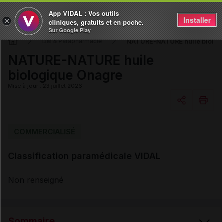
App VIDAL : Vos outils
Installer
×
cliniques, gratuits et en poche.
Sur Google Play
NATURE-NATURE huile biolog
DM & Parapharmacie
NATURE-NATURE huile
biologique Onagre
Mise à jour : 23 juillet 2026
Copier l'url
COMMERCIALISÉ
Classification paramédicale VIDAL
Email
Non renseigné
Sommaire