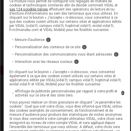
Ce module vous permet de configurer vos réglages en matière de
cookies et technologies similaires afin de décider comment VIDAL et
ses 124 sociétés tierces
effectuent des opérations de lecture et/ou
Haut Ségala
d’écriture d’informations au sein des terminaux que vous utilisez. En
cliquant sur le bouton « J’accepte » ci-dessous, vous consentez à ce
que des cookies soient utilisés sur certains sites et applications édités
Voir la fiche laboratoire
par VIDAL (vidal.fr, campus.vidal.fr, hoptimal.vidal.fr, evidal.vidal.fr,
fr.m3manabu.com et VIDAL Mobile) pour les finalités suivantes :
Mesure d’audience
i
Personnalisation des contenus de ce site
i
Personnalisation des communications vous étant adressées
i
Interaction avec les réseaux sociaux
i
En cliquant sur le bouton « J’accepte » ci-dessous, vous consentez
également à ce que des cookies soient utilisés sur certains sites et
applications édités par VIDAL(vidal.fr, campus.vidal.fr, hoptimal.vidal.fr,
evidal.vidal.fr et VIDAL Mobile) pour les finalités suivantes :
Affichage de publicités personnalisées par rapport à votre profil et
i
activités sur ce site et des sites tiers
Vous pouvez réaliser un choix granulaire en cliquant "Je paramètre les
cookies". Quel que soit votre choix, vous êtes informé que VIDAL utilise
des cookies exemptés de consentement, de fonctionnement et de
Espace produit
mesure d'audience pour produire des statistiques de visites anonymes.
Si vous êtes connecté à votre compte utilisateur VIDAL, votre choix sera
enregistré au niveau de votre compte VIDAL et sera appliqué depuis
Boutique
l’ensemble des terminaux que vous utilisez. A défaut, votre choix sera
VIDAL Expert
uniquement applicable au terminal que vous utilisez actuellement : un