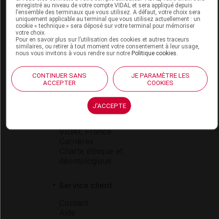
enregistré au niveau de votre compte VIDAL et sera appliqué depuis
Espace produit
l’ensemble des terminaux que vous utilisez. A défaut, votre choix sera
uniquement applicable au terminal que vous utilisez actuellement : un
Boutique
cookie « technique » sera déposé sur votre terminal pour mémoriser
votre choix.
VIDAL Expert
Pour en savoir plus sur l’utilisation des cookies et autres traceurs
VIDAL Hoptimal
similaires, ou retirer à tout moment votre consentement à leur usage,
nous vous invitons à vous rendre sur notre
Politique cookies
.
eVIDAL
VIDAL Mobile
VIDAL widget
CONTINUER SANS
JE PARAMÈTRE LES
ACCEPTER
COOKIES
VIDAL Sécurisation
VIDAL e-Services
Espace institutionnel
J'ACCEPTE
Qui sommes-nous ?
VIDAL France
Carrières
Charte éthique et
déontologique
Service client
Contact
Aide