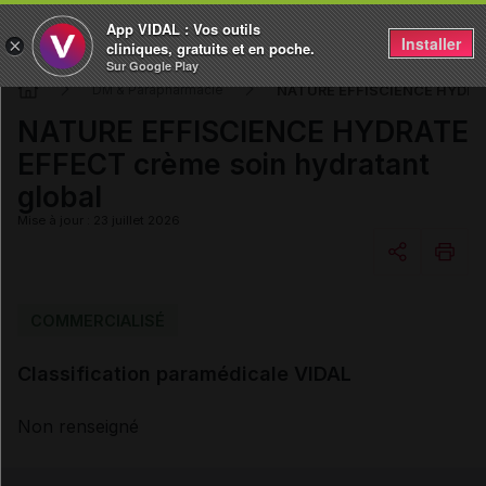
App VIDAL : Vos outils
Installer
×
cliniques, gratuits et en poche.
Sur Google Play
NATURE EFFISCIENCE HYDRATE
DM & Parapharmacie
NATURE EFFISCIENCE HYDRATE
EFFECT crème soin hydratant
global
Mise à jour : 23 juillet 2026
Copier l'url
COMMERCIALISÉ
Classification paramédicale VIDAL
Email
Non renseigné