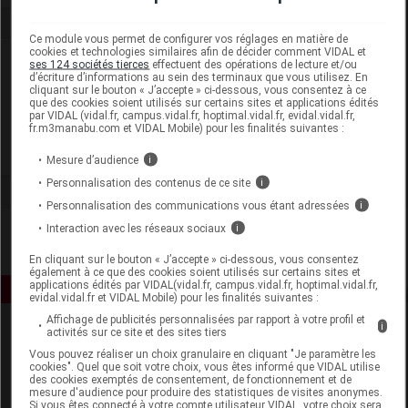
Ce module vous permet de configurer vos réglages en matière de
cookies et technologies similaires afin de décider comment VIDAL et
Laboratoire
ses 124 sociétés tierces
effectuent des opérations de lecture et/ou
d’écriture d’informations au sein des terminaux que vous utilisez. En
cliquant sur le bouton « J’accepte » ci-dessous, vous consentez à ce
que des cookies soient utilisés sur certains sites et applications édités
Nature Effiscience
par VIDAL (vidal.fr, campus.vidal.fr, hoptimal.vidal.fr, evidal.vidal.fr,
fr.m3manabu.com et VIDAL Mobile) pour les finalités suivantes :
Voir la fiche laboratoire
Mesure d’audience
i
Personnalisation des contenus de ce site
i
Personnalisation des communications vous étant adressées
i
Interaction avec les réseaux sociaux
i
En cliquant sur le bouton « J’accepte » ci-dessous, vous consentez
également à ce que des cookies soient utilisés sur certains sites et
applications édités par VIDAL(vidal.fr, campus.vidal.fr, hoptimal.vidal.fr,
evidal.vidal.fr et VIDAL Mobile) pour les finalités suivantes :
Affichage de publicités personnalisées par rapport à votre profil et
i
activités sur ce site et des sites tiers
Vous pouvez réaliser un choix granulaire en cliquant "Je paramètre les
cookies". Quel que soit votre choix, vous êtes informé que VIDAL utilise
des cookies exemptés de consentement, de fonctionnement et de
mesure d'audience pour produire des statistiques de visites anonymes.
Si vous êtes connecté à votre compte utilisateur VIDAL, votre choix sera