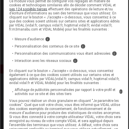
Ce module vous permet de configurer vos réglages en matière de
cookies et technologies similaires afin de décider comment VIDAL et
ses 124 sociétés tierces
effectuent des opérations de lecture et/ou
Naturado en Provence
d’écriture d’informations au sein des terminaux que vous utilisez. En
cliquant sur le bouton « J’accepte » ci-dessous, vous consentez à ce
que des cookies soient utilisés sur certains sites et applications édités
Voir la fiche laboratoire
par VIDAL (vidal.fr, campus.vidal.fr, hoptimal.vidal.fr, evidal.vidal.fr,
fr.m3manabu.com et VIDAL Mobile) pour les finalités suivantes :
Mesure d’audience
i
Personnalisation des contenus de ce site
i
Personnalisation des communications vous étant adressées
i
Interaction avec les réseaux sociaux
i
En cliquant sur le bouton « J’accepte » ci-dessous, vous consentez
également à ce que des cookies soient utilisés sur certains sites et
applications édités par VIDAL(vidal.fr, campus.vidal.fr, hoptimal.vidal.fr,
evidal.vidal.fr et VIDAL Mobile) pour les finalités suivantes :
Affichage de publicités personnalisées par rapport à votre profil et
i
activités sur ce site et des sites tiers
Vous pouvez réaliser un choix granulaire en cliquant "Je paramètre les
cookies". Quel que soit votre choix, vous êtes informé que VIDAL utilise
des cookies exemptés de consentement, de fonctionnement et de
Espace produit
mesure d'audience pour produire des statistiques de visites anonymes.
Si vous êtes connecté à votre compte utilisateur VIDAL, votre choix sera
enregistré au niveau de votre compte VIDAL et sera appliqué depuis
Boutique
l’ensemble des terminaux que vous utilisez. A défaut, votre choix sera
VIDAL Expert
uniquement applicable au terminal que vous utilisez actuellement : un