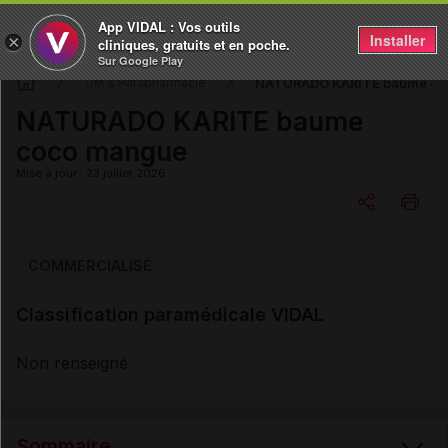
App VIDAL : Vos outils
Installer
×
cliniques, gratuits et en poche.
Sur Google Play
NATURADO KARITE baume co
DM & Parapharmacie
NATURADO KARITE baume
coco mangue
Mise à jour : 23 juillet 2026
Copier l'url
COMMERCIALISÉ
Classification paramédicale VIDAL
Email
Non renseigné
Sommaire