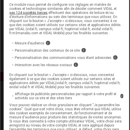
Laboratoire
Ce module vous permet de configurer vos réglages en matière de
cookies et technologies similaires afin de décider comment VIDAL et
ses 124 sociétés tierces
effectuent des opérations de lecture et/ou
d’écriture d’informations au sein des terminaux que vous utilisez. En
Pierre Fabre Médicament Département Naturactive
cliquant sur le bouton « J’accepte » ci-dessous, vous consentez à ce
que des cookies soient utilisés sur certains sites et applications édités
par VIDAL (vidal.fr, campus.vidal.fr, hoptimal.vidal.fr, evidal.vidal.fr,
Voir la fiche laboratoire
fr.m3manabu.com et VIDAL Mobile) pour les finalités suivantes :
Mesure d’audience
i
Personnalisation des contenus de ce site
i
Personnalisation des communications vous étant adressées
i
Interaction avec les réseaux sociaux
i
En cliquant sur le bouton « J’accepte » ci-dessous, vous consentez
également à ce que des cookies soient utilisés sur certains sites et
applications édités par VIDAL(vidal.fr, campus.vidal.fr, hoptimal.vidal.fr,
evidal.vidal.fr et VIDAL Mobile) pour les finalités suivantes :
Affichage de publicités personnalisées par rapport à votre profil et
i
activités sur ce site et des sites tiers
Vous pouvez réaliser un choix granulaire en cliquant "Je paramètre les
cookies". Quel que soit votre choix, vous êtes informé que VIDAL utilise
des cookies exemptés de consentement, de fonctionnement et de
mesure d'audience pour produire des statistiques de visites anonymes.
Espace produit
Si vous êtes connecté à votre compte utilisateur VIDAL, votre choix sera
enregistré au niveau de votre compte VIDAL et sera appliqué depuis
Boutique
l’ensemble des terminaux que vous utilisez. A défaut, votre choix sera