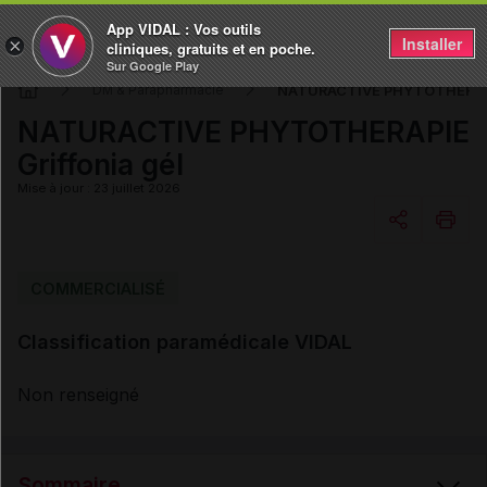
App VIDAL : Vos outils
Installer
×
cliniques, gratuits et en poche.
Sur Google Play
NATURACTIVE PHYTOTHERAPIE
DM & Parapharmacie
NATURACTIVE PHYTOTHERAPIE
Griffonia gél
Mise à jour : 23 juillet 2026
Copier l'url
COMMERCIALISÉ
Classification paramédicale VIDAL
Email
Non renseigné
Sommaire