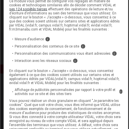
Ce module vous permet de configurer vos réglages en matière de
cookies et technologies similaires afin de décider comment VIDAL et
ses 124 sociétés tierces
effectuent des opérations de lecture et/ou
Atlantic Nature
d’écriture d’informations au sein des terminaux que vous utilisez. En
cliquant sur le bouton « J’accepte » ci-dessous, vous consentez à ce
que des cookies soient utilisés sur certains sites et applications édités
Voir la fiche laboratoire
par VIDAL (vidal.fr, campus.vidal.fr, hoptimal.vidal.fr, evidal.vidal.fr,
fr.m3manabu.com et VIDAL Mobile) pour les finalités suivantes :
Mesure d’audience
i
Personnalisation des contenus de ce site
i
Personnalisation des communications vous étant adressées
i
Interaction avec les réseaux sociaux
i
En cliquant sur le bouton « J’accepte » ci-dessous, vous consentez
également à ce que des cookies soient utilisés sur certains sites et
applications édités par VIDAL(vidal.fr, campus.vidal.fr, hoptimal.vidal.fr,
evidal.vidal.fr et VIDAL Mobile) pour les finalités suivantes :
Affichage de publicités personnalisées par rapport à votre profil et
i
activités sur ce site et des sites tiers
Vous pouvez réaliser un choix granulaire en cliquant "Je paramètre les
cookies". Quel que soit votre choix, vous êtes informé que VIDAL utilise
des cookies exemptés de consentement, de fonctionnement et de
Espace produit
mesure d'audience pour produire des statistiques de visites anonymes.
Si vous êtes connecté à votre compte utilisateur VIDAL, votre choix sera
enregistré au niveau de votre compte VIDAL et sera appliqué depuis
Boutique
l’ensemble des terminaux que vous utilisez. A défaut, votre choix sera
VIDAL Expert
uniquement applicable au terminal que vous utilisez actuellement : un