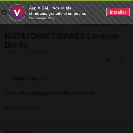
App VIDAL : Vos outils
Installer
×
cliniques, gratuits et en poche.
Sur Google Play
NAT&FORM TISANES Lavande 
DM & Parapharmacie
NAT&FORM TISANES Lavande
Bio tis
Mise à jour : 23 juillet 2026
Copier l'url
COMMERCIALISÉ
Classification paramédicale VIDAL
Email
Non renseigné
Sommaire