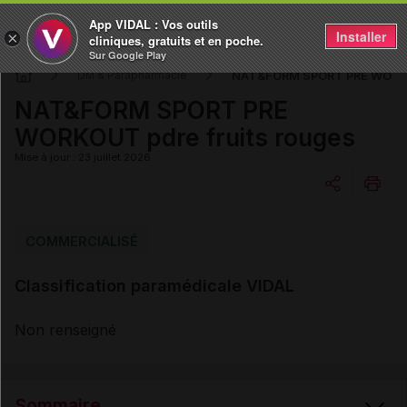
App VIDAL : Vos outils
Installer
×
cliniques, gratuits et en poche.
Sur Google Play
NAT&FORM SPORT PRE WORKOU
DM & Parapharmacie
NAT&FORM SPORT PRE
WORKOUT pdre fruits rouges
Mise à jour : 23 juillet 2026
Copier l'url
COMMERCIALISÉ
Classification paramédicale VIDAL
Email
Non renseigné
Sommaire