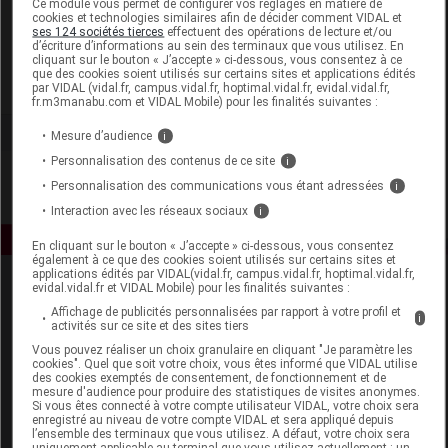
Ce module vous permet de configurer vos réglages en matière de
cookies et technologies similaires afin de décider comment VIDAL et
ses 124 sociétés tierces
effectuent des opérations de lecture et/ou
Atlantic Nature
d’écriture d’informations au sein des terminaux que vous utilisez. En
cliquant sur le bouton « J’accepte » ci-dessous, vous consentez à ce
que des cookies soient utilisés sur certains sites et applications édités
Voir la fiche laboratoire
par VIDAL (vidal.fr, campus.vidal.fr, hoptimal.vidal.fr, evidal.vidal.fr,
fr.m3manabu.com et VIDAL Mobile) pour les finalités suivantes :
Mesure d’audience
i
Personnalisation des contenus de ce site
i
Personnalisation des communications vous étant adressées
i
Interaction avec les réseaux sociaux
i
En cliquant sur le bouton « J’accepte » ci-dessous, vous consentez
également à ce que des cookies soient utilisés sur certains sites et
applications édités par VIDAL(vidal.fr, campus.vidal.fr, hoptimal.vidal.fr,
evidal.vidal.fr et VIDAL Mobile) pour les finalités suivantes :
Affichage de publicités personnalisées par rapport à votre profil et
i
activités sur ce site et des sites tiers
Vous pouvez réaliser un choix granulaire en cliquant "Je paramètre les
cookies". Quel que soit votre choix, vous êtes informé que VIDAL utilise
des cookies exemptés de consentement, de fonctionnement et de
Espace produit
mesure d'audience pour produire des statistiques de visites anonymes.
Si vous êtes connecté à votre compte utilisateur VIDAL, votre choix sera
enregistré au niveau de votre compte VIDAL et sera appliqué depuis
Boutique
l’ensemble des terminaux que vous utilisez. A défaut, votre choix sera
VIDAL Expert
uniquement applicable au terminal que vous utilisez actuellement : un