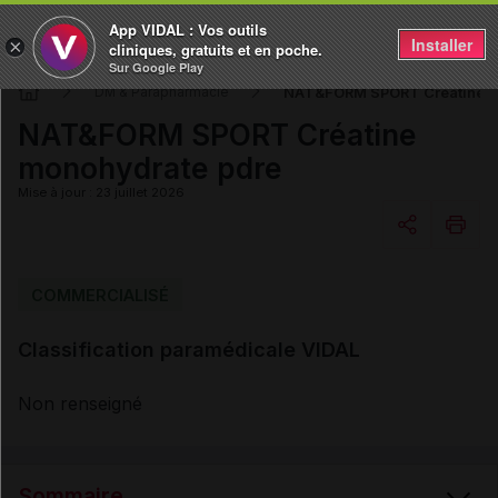
App VIDAL : Vos outils
Installer
×
cliniques, gratuits et en poche.
Sur Google Play
NAT&FORM SPORT Créatine m
DM & Parapharmacie
NAT&FORM SPORT Créatine
monohydrate pdre
Mise à jour : 23 juillet 2026
Copier l'url
COMMERCIALISÉ
Classification paramédicale VIDAL
Email
Non renseigné
Sommaire