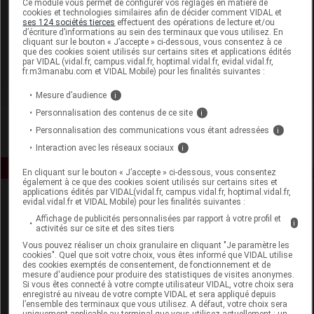
Ce module vous permet de configurer vos réglages en matière de
cookies et technologies similaires afin de décider comment VIDAL et
ses 124 sociétés tierces
effectuent des opérations de lecture et/ou
Atlantic Nature
d’écriture d’informations au sein des terminaux que vous utilisez. En
cliquant sur le bouton « J’accepte » ci-dessous, vous consentez à ce
que des cookies soient utilisés sur certains sites et applications édités
Voir la fiche laboratoire
par VIDAL (vidal.fr, campus.vidal.fr, hoptimal.vidal.fr, evidal.vidal.fr,
fr.m3manabu.com et VIDAL Mobile) pour les finalités suivantes :
Mesure d’audience
i
Personnalisation des contenus de ce site
i
Personnalisation des communications vous étant adressées
i
Interaction avec les réseaux sociaux
i
En cliquant sur le bouton « J’accepte » ci-dessous, vous consentez
également à ce que des cookies soient utilisés sur certains sites et
applications édités par VIDAL(vidal.fr, campus.vidal.fr, hoptimal.vidal.fr,
evidal.vidal.fr et VIDAL Mobile) pour les finalités suivantes :
Affichage de publicités personnalisées par rapport à votre profil et
i
activités sur ce site et des sites tiers
Vous pouvez réaliser un choix granulaire en cliquant "Je paramètre les
cookies". Quel que soit votre choix, vous êtes informé que VIDAL utilise
des cookies exemptés de consentement, de fonctionnement et de
Espace produit
mesure d'audience pour produire des statistiques de visites anonymes.
Si vous êtes connecté à votre compte utilisateur VIDAL, votre choix sera
enregistré au niveau de votre compte VIDAL et sera appliqué depuis
Boutique
l’ensemble des terminaux que vous utilisez. A défaut, votre choix sera
VIDAL Expert
uniquement applicable au terminal que vous utilisez actuellement : un