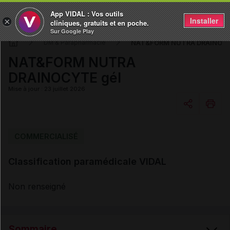
App VIDAL : Vos outils
Installer
×
cliniques, gratuits et en poche.
Sur Google Play
NAT&FORM NUTRA DRAINOCY
DM & Parapharmacie
NAT&FORM NUTRA
DRAINOCYTE gél
Mise à jour : 23 juillet 2026
Copier l'url
COMMERCIALISÉ
Classification paramédicale VIDAL
Email
Non renseigné
Sommaire