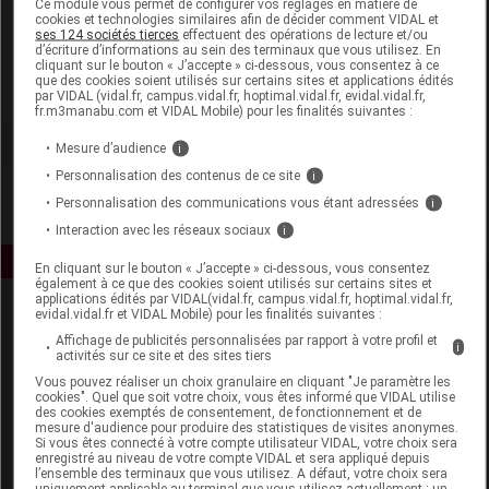
Ce module vous permet de configurer vos réglages en matière de
cookies et technologies similaires afin de décider comment VIDAL et
ses 124 sociétés tierces
effectuent des opérations de lecture et/ou
Atlantic Nature
d’écriture d’informations au sein des terminaux que vous utilisez. En
cliquant sur le bouton « J’accepte » ci-dessous, vous consentez à ce
que des cookies soient utilisés sur certains sites et applications édités
Voir la fiche laboratoire
par VIDAL (vidal.fr, campus.vidal.fr, hoptimal.vidal.fr, evidal.vidal.fr,
fr.m3manabu.com et VIDAL Mobile) pour les finalités suivantes :
Mesure d’audience
i
Personnalisation des contenus de ce site
i
Personnalisation des communications vous étant adressées
i
Interaction avec les réseaux sociaux
i
En cliquant sur le bouton « J’accepte » ci-dessous, vous consentez
également à ce que des cookies soient utilisés sur certains sites et
applications édités par VIDAL(vidal.fr, campus.vidal.fr, hoptimal.vidal.fr,
evidal.vidal.fr et VIDAL Mobile) pour les finalités suivantes :
Affichage de publicités personnalisées par rapport à votre profil et
i
activités sur ce site et des sites tiers
Vous pouvez réaliser un choix granulaire en cliquant "Je paramètre les
cookies". Quel que soit votre choix, vous êtes informé que VIDAL utilise
des cookies exemptés de consentement, de fonctionnement et de
Espace produit
mesure d'audience pour produire des statistiques de visites anonymes.
Si vous êtes connecté à votre compte utilisateur VIDAL, votre choix sera
enregistré au niveau de votre compte VIDAL et sera appliqué depuis
Boutique
l’ensemble des terminaux que vous utilisez. A défaut, votre choix sera
VIDAL Expert
uniquement applicable au terminal que vous utilisez actuellement : un