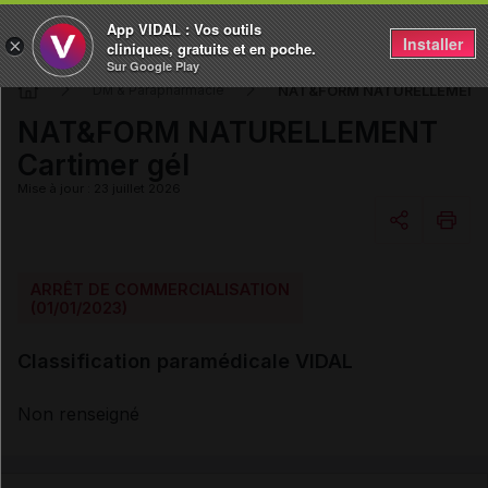
App VIDAL : Vos outils
Installer
×
cliniques, gratuits et en poche.
Sur Google Play
NAT&FORM NATURELLEMENT C
DM & Parapharmacie
NAT&FORM NATURELLEMENT
Cartimer gél
Mise à jour : 23 juillet 2026
Copier l'url
ARRÊT DE COMMERCIALISATION
(01/01/2023)
Email
Classification paramédicale VIDAL
Non renseigné