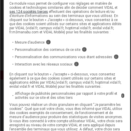
Laboratoire
Ce module vous permet de configurer vos réglages en matière de
cookies et technologies similaires afin de décider comment VIDAL et
ses 124 sociétés tierces
effectuent des opérations de lecture et/ou
d’écriture d’informations au sein des terminaux que vous utilisez. En
Atlantic Nature
cliquant sur le bouton « J’accepte » ci-dessous, vous consentez à ce
que des cookies soient utilisés sur certains sites et applications édités
par VIDAL (vidal.fr, campus.vidal.fr, hoptimal.vidal.fr, evidal.vidal.fr,
Voir la fiche laboratoire
fr.m3manabu.com et VIDAL Mobile) pour les finalités suivantes :
Mesure d’audience
i
Personnalisation des contenus de ce site
i
Personnalisation des communications vous étant adressées
i
Interaction avec les réseaux sociaux
i
En cliquant sur le bouton « J’accepte » ci-dessous, vous consentez
également à ce que des cookies soient utilisés sur certains sites et
applications édités par VIDAL(vidal.fr, campus.vidal.fr, hoptimal.vidal.fr,
evidal.vidal.fr et VIDAL Mobile) pour les finalités suivantes :
Affichage de publicités personnalisées par rapport à votre profil et
i
activités sur ce site et des sites tiers
Vous pouvez réaliser un choix granulaire en cliquant "Je paramètre les
cookies". Quel que soit votre choix, vous êtes informé que VIDAL utilise
des cookies exemptés de consentement, de fonctionnement et de
mesure d'audience pour produire des statistiques de visites anonymes.
Espace produit
Si vous êtes connecté à votre compte utilisateur VIDAL, votre choix sera
enregistré au niveau de votre compte VIDAL et sera appliqué depuis
Boutique
l’ensemble des terminaux que vous utilisez. A défaut, votre choix sera