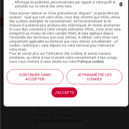
Affichage de publicités personnalisées par rapport à votre profil et
i
activités sur ce site et des sites tiers
Vous pouvez réaliser un choix granulaire en cliquant "Je paramètre les
cookies". Quel que soit votre choix, vous êtes informé que VIDAL utilise
des cookies exemptés de consentement, de fonctionnement et de
mesure d'audience pour produire des statistiques de visites anonymes.
Si vous êtes connecté à votre compte utilisateur VIDAL, votre choix sera
enregistré au niveau de votre compte VIDAL et sera appliqué depuis
l’ensemble des terminaux que vous utilisez. A défaut, votre choix sera
uniquement applicable au terminal que vous utilisez actuellement : un
cookie « technique » sera déposé sur votre terminal pour mémoriser
votre choix.
Pour en savoir plus sur l’utilisation des cookies et autres traceurs
similaires, ou retirer à tout moment votre consentement à leur usage,
nous vous invitons à vous rendre sur notre
Politique cookies
.
Espace produit
Boutique
CONTINUER SANS
JE PARAMÈTRE LES
ACCEPTER
COOKIES
VIDAL Expert
VIDAL Hoptimal
eVIDAL
J'ACCEPTE
VIDAL Mobile
VIDAL widget
VIDAL Sécurisation
VIDAL e-Services
Espace institutionnel