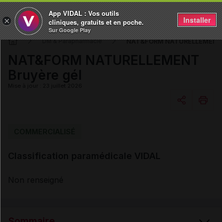
App VIDAL : Vos outils
Installer
×
cliniques, gratuits et en poche.
Sur Google Play
NAT&FORM NATURELLEMENT B
DM & Parapharmacie
NAT&FORM NATURELLEMENT
Bruyère gél
Mise à jour : 23 juillet 2026
Copier l'url
COMMERCIALISÉ
Classification paramédicale VIDAL
Email
Non renseigné
Sommaire