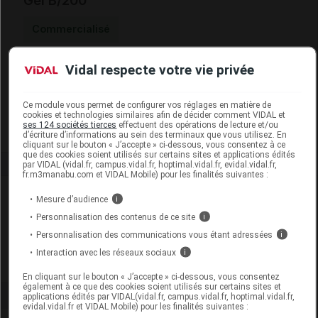
Gél B/200
Commercialisé
Vidal respecte votre vie privée
Code EAN
3535446946997
Labo. Distributeur
Atlantic Nature
Remboursement
NR
Ce module vous permet de configurer vos réglages en matière de
cookies et technologies similaires afin de décider comment VIDAL et
ses 124 sociétés tierces
effectuent des opérations de lecture et/ou
d’écriture d’informations au sein des terminaux que vous utilisez. En
cliquant sur le bouton « J’accepte » ci-dessous, vous consentez à ce
que des cookies soient utilisés sur certains sites et applications édités
par VIDAL (vidal.fr, campus.vidal.fr, hoptimal.vidal.fr, evidal.vidal.fr,
fr.m3manabu.com et VIDAL Mobile) pour les finalités suivantes :
Laboratoire
Mesure d’audience
i
Personnalisation des contenus de ce site
i
Atlantic Nature
Personnalisation des communications vous étant adressées
i
Interaction avec les réseaux sociaux
i
Voir la fiche laboratoire
En cliquant sur le bouton « J’accepte » ci-dessous, vous consentez
également à ce que des cookies soient utilisés sur certains sites et
applications édités par VIDAL(vidal.fr, campus.vidal.fr, hoptimal.vidal.fr,
evidal.vidal.fr et VIDAL Mobile) pour les finalités suivantes :