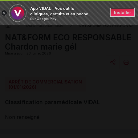
App VIDAL : Vos outils
Installer
×
cliniques, gratuits et en poche.
Sur Google Play
NAT&FORM ECO RESPONSABLE
DM & Parapharmacie
NAT&FORM ECO RESPONSABLE
Chardon marie gél
Mise à jour : 23 juillet 2026
Copier l'url
ARRÊT DE COMMERCIALISATION
(01/01/2026)
Email
Classification paramédicale VIDAL
Non renseigné