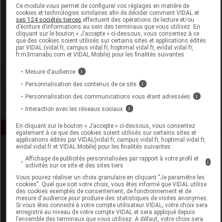
Laboratoire
Ce module vous permet de configurer vos réglages en matière de
cookies et technologies similaires afin de décider comment VIDAL et
ses 124 sociétés tierces
effectuent des opérations de lecture et/ou
d’écriture d’informations au sein des terminaux que vous utilisez. En
Atlantic Nature
cliquant sur le bouton « J’accepte » ci-dessous, vous consentez à ce
que des cookies soient utilisés sur certains sites et applications édités
par VIDAL (vidal.fr, campus.vidal.fr, hoptimal.vidal.fr, evidal.vidal.fr,
Voir la fiche laboratoire
fr.m3manabu.com et VIDAL Mobile) pour les finalités suivantes :
Mesure d’audience
i
Personnalisation des contenus de ce site
i
Personnalisation des communications vous étant adressées
i
Interaction avec les réseaux sociaux
i
En cliquant sur le bouton « J’accepte » ci-dessous, vous consentez
également à ce que des cookies soient utilisés sur certains sites et
applications édités par VIDAL(vidal.fr, campus.vidal.fr, hoptimal.vidal.fr,
evidal.vidal.fr et VIDAL Mobile) pour les finalités suivantes :
Affichage de publicités personnalisées par rapport à votre profil et
i
activités sur ce site et des sites tiers
Vous pouvez réaliser un choix granulaire en cliquant "Je paramètre les
cookies". Quel que soit votre choix, vous êtes informé que VIDAL utilise
des cookies exemptés de consentement, de fonctionnement et de
mesure d'audience pour produire des statistiques de visites anonymes.
Espace produit
Si vous êtes connecté à votre compte utilisateur VIDAL, votre choix sera
enregistré au niveau de votre compte VIDAL et sera appliqué depuis
Boutique
l’ensemble des terminaux que vous utilisez. A défaut, votre choix sera