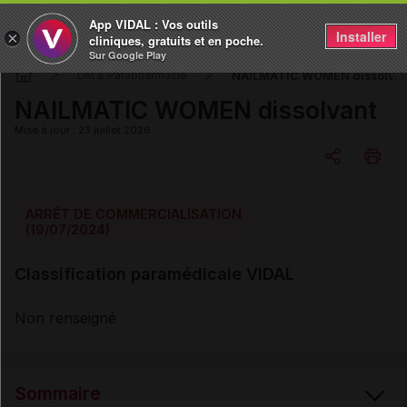
App VIDAL : Vos outils
Installer
×
cliniques, gratuits et en poche.
Sur Google Play
NAILMATIC WOMEN dissolvan
DM & Parapharmacie
NAILMATIC WOMEN dissolvant
Mise à jour : 23 juillet 2026
Copier l'url
ARRÊT DE COMMERCIALISATION
(19/07/2024)
Email
Classification paramédicale VIDAL
Non renseigné
Sommaire