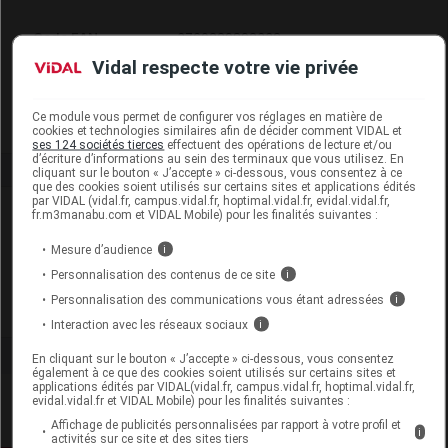
Code EAN
3760229892332
Labo. Distributeur
Gilbert
Vidal respecte votre vie privée
Remboursement
NR
Ce module vous permet de configurer vos réglages en matière de
cookies et technologies similaires afin de décider comment VIDAL et
ses 124 sociétés tierces
effectuent des opérations de lecture et/ou
d’écriture d’informations au sein des terminaux que vous utilisez. En
cliquant sur le bouton « J’accepte » ci-dessous, vous consentez à ce
que des cookies soient utilisés sur certains sites et applications édités
par VIDAL (vidal.fr, campus.vidal.fr, hoptimal.vidal.fr, evidal.vidal.fr,
Laboratoire
fr.m3manabu.com et VIDAL Mobile) pour les finalités suivantes :
Mesure d’audience
i
Gilbert
Personnalisation des contenus de ce site
i
Personnalisation des communications vous étant adressées
i
Voir la fiche laboratoire
Interaction avec les réseaux sociaux
i
En cliquant sur le bouton « J’accepte » ci-dessous, vous consentez
également à ce que des cookies soient utilisés sur certains sites et
applications édités par VIDAL(vidal.fr, campus.vidal.fr, hoptimal.vidal.fr,
evidal.vidal.fr et VIDAL Mobile) pour les finalités suivantes :
Affichage de publicités personnalisées par rapport à votre profil et
i
activités sur ce site et des sites tiers