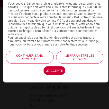
Vous pouvez réaliser un choix granulaire en cliquant "Je paramètre les
cookies". Quel que soit votre choix, vous êtes informé que VIDAL utilise
des cookies exemptés de consentement, de fonctionnement et de
mesure d'audience pour produire des statistiques de visites anonymes.
Si vous êtes connecté à votre compte utilisateur VIDAL, votre choix sera
enregistré au niveau de votre compte VIDAL et sera appliqué depuis
l’ensemble des terminaux que vous utilisez. A défaut, votre choix sera
uniquement applicable au terminal que vous utilisez actuellement : un
cookie « technique » sera déposé sur votre terminal pour mémoriser
votre choix.
Pour en savoir plus sur l’utilisation des cookies et autres traceurs
Espace produit
similaires, ou retirer à tout moment votre consentement à leur usage,
nous vous invitons à vous rendre sur notre
Politique cookies
.
Boutique
VIDAL Expert
CONTINUER SANS
JE PARAMÈTRE LES
VIDAL Hoptimal
ACCEPTER
COOKIES
eVIDAL
VIDAL Mobile
J'ACCEPTE
VIDAL widget
VIDAL Sécurisation
VIDAL e-Services
Espace institutionnel
Qui sommes-nous ?
VIDAL France
Carrières