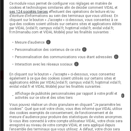
Laboratoire
Ce module vous permet de configurer vos réglages en matière de
cookies et technologies similaires afin de décider comment VIDAL et
ses 124 sociétés tierces
effectuent des opérations de lecture et/ou
d’écriture d’informations au sein des terminaux que vous utilisez. En
Naali
cliquant sur le bouton « J’accepte » ci-dessous, vous consentez à ce
que des cookies soient utilisés sur certains sites et applications édités
par VIDAL (vidal.fr, campus.vidal.fr, hoptimal.vidal.fr, evidal.vidal.fr,
Voir la fiche laboratoire
fr.m3manabu.com et VIDAL Mobile) pour les finalités suivantes :
Mesure d’audience
i
Personnalisation des contenus de ce site
i
Personnalisation des communications vous étant adressées
i
Interaction avec les réseaux sociaux
i
En cliquant sur le bouton « J’accepte » ci-dessous, vous consentez
également à ce que des cookies soient utilisés sur certains sites et
applications édités par VIDAL(vidal.fr, campus.vidal.fr, hoptimal.vidal.fr,
evidal.vidal.fr et VIDAL Mobile) pour les finalités suivantes :
Affichage de publicités personnalisées par rapport à votre profil et
i
activités sur ce site et des sites tiers
Vous pouvez réaliser un choix granulaire en cliquant "Je paramètre les
cookies". Quel que soit votre choix, vous êtes informé que VIDAL utilise
des cookies exemptés de consentement, de fonctionnement et de
mesure d'audience pour produire des statistiques de visites anonymes.
Espace produit
Si vous êtes connecté à votre compte utilisateur VIDAL, votre choix sera
enregistré au niveau de votre compte VIDAL et sera appliqué depuis
Boutique
l’ensemble des terminaux que vous utilisez. A défaut, votre choix sera