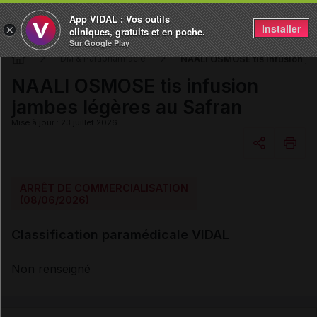
App VIDAL : Vos outils
Installer
×
cliniques, gratuits et en poche.
Sur Google Play
NAALI OSMOSE tis infusion ja
DM & Parapharmacie
NAALI OSMOSE tis infusion
jambes légères au Safran
Mise à jour : 23 juillet 2026
Copier l'url
ARRÊT DE COMMERCIALISATION
(08/06/2026)
Email
Classification paramédicale VIDAL
Non renseigné