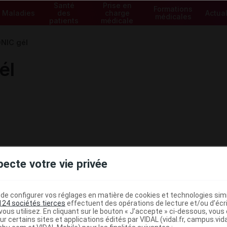
Santé
Prise en
Formations
Maladies
des
charge
Actual
médicales
patients
médicale
NIC gél
él
pecte votre vie privée
e configurer vos réglages en matière de cookies et technologies simil
124 sociétés tierces
effectuent des opérations de lecture et/ou d’écr
ous utilisez. En cliquant sur le bouton « J’accepte » ci-dessous, vou
ministratives
ur certains sites et applications édités par VIDAL (vidal.fr, campus.vidal.