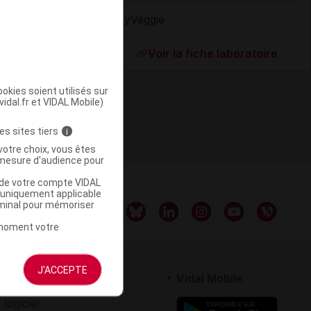
MyVeggie
ommercialisé
Voir la fiche laboratoire
okies soient utilisés sur
vidal.fr et VIDAL Mobile)
es sites tiers
i
votre choix, vous êtes
mesure d'audience pour
u de votre compte VIDAL
a uniquement applicable
rminal pour mémoriser
t moment votre
J'ACCEPTE
rtenaires
Vidal Mobile
 logiciel