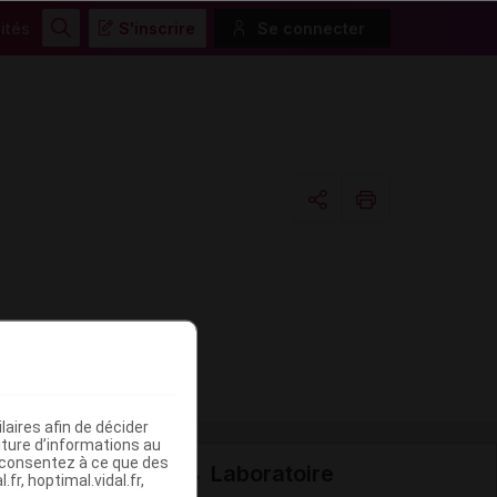
ités
S'inscrire
Se connecter
Rechercher
Copier l'url
Email
aires afin de décider
iture d’informations au
s consentez à ce que des
Laboratoire
fr, hoptimal.vidal.fr,