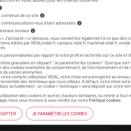
abu.com et VIDAL Mobile) pour les finalités suivantes :
i
NIC Gél Pilulier/60
C
 contenus de ce site
i
s communications vous étant adressées
i
 réseaux sociaux
i
3701265100050
on « J’accepte » ci-dessous, vous consentez également à ce que des co
r
MyVeggie
tions édités par VIDAL(vidal.fr, campus.vidal.fr, hoptimal.vidal.fr, evidal.
NR
tes :
s personnalisées par rapport à votre profil et activités sur ce site et d
choix granulaire en cliquant "Je paramètre les cookies". Quel que soit 
ise des cookies exemptés de consentement, de fonctionnement et de 
es de visites anonymes.
 votre compte utilisateur VIDAL, votre choix sera enregistré au nivea
l’ensemble des terminaux que vous utilisez. A défaut, votre choix ser
ilisez actuellement : un cookie « technique » sera déposé sur votre te
’utilisation des cookies et autres traceurs similaires, ou retirer à tou
ge, nous vous invitons à vous rendre sur notre
Politique cookies
.
CCEPTER
JE PARAMÈTRE LES COOKIES
institutionnel
Espace pa
mmes-nous ?
Éditeurs de