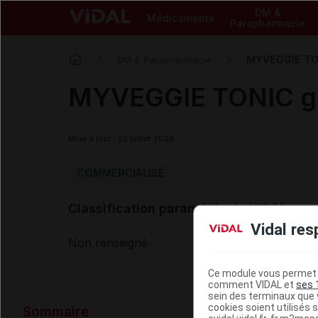
DM &
Médicaments
Parapharmacie
MYVEGGIE TO
DM & Parapharmacie
MYVEGGIE TONIC g
Mise à jour : 23 juillet 2026
COMMERCIALISÉ
Classification paramédicale VIDAL
Vidal res
Non renseigné
Ce module vous permet d
comment VIDAL et
ses 
sein des terminaux que v
Données ad
cookies soient utilisés s
Sommaire