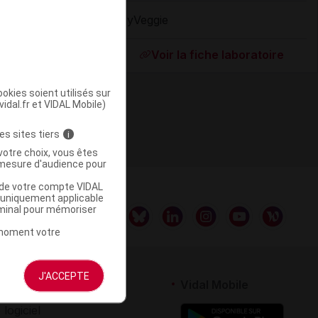
MyVeggie
ommercialisé
Voir la fiche laboratoire
okies soient utilisés sur
vidal.fr et VIDAL Mobile)
es sites tiers
i
votre choix, vous êtes
mesure d'audience pour
u de votre compte VIDAL
a uniquement applicable
rminal pour mémoriser
t moment votre
J'ACCEPTE
rtenaires
Vidal Mobile
 logiciel