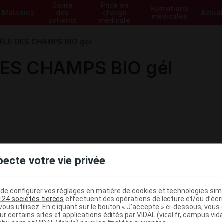
Santé
Prise en
Formations
Maladies
des
charge
Actual
médicales
patients
médicale
ÊLE DES CHAMPS BIO gél
ES CHAMPS BIO gél
pecte votre vie privée
e configurer vos réglages en matière de cookies et technologies simil
124 sociétés tierces
effectuent des opérations de lecture et/ou d’écr
ous utilisez. En cliquant sur le bouton « J’accepte » ci-dessous, vou
ministratives
ur certains sites et applications édités par VIDAL (vidal.fr, campus.vidal.