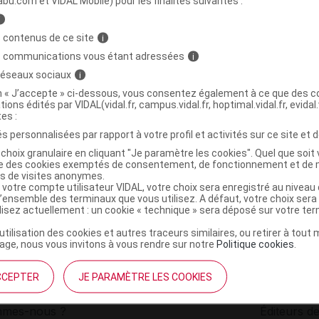
abu.com et VIDAL Mobile) pour les finalités suivantes :
i
RÊLE DES CHAMPS BIO Gél Pilulier/40
C
 contenus de ce site
i
s communications vous étant adressées
i
 réseaux sociaux
i
3701265100210
on « J’accepte » ci-dessous, vous consentez également à ce que des co
r
MyVeggie
tions édités par VIDAL(vidal.fr, campus.vidal.fr, hoptimal.vidal.fr, evidal.
NR
tes :
s personnalisées par rapport à votre profil et activités sur ce site et d
choix granulaire en cliquant "Je paramètre les cookies". Quel que soit 
ise des cookies exemptés de consentement, de fonctionnement et de 
es de visites anonymes.
 votre compte utilisateur VIDAL, votre choix sera enregistré au nivea
l’ensemble des terminaux que vous utilisez. A défaut, votre choix ser
ilisez actuellement : un cookie « technique » sera déposé sur votre te
’utilisation des cookies et autres traceurs similaires, ou retirer à tou
ge, nous vous invitons à vous rendre sur notre
Politique cookies
.
CCEPTER
JE PARAMÈTRE LES COOKIES
institutionnel
Espace pa
mmes-nous ?
Éditeurs de