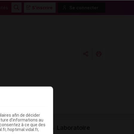
ités
S'inscrire
Se connecter
Rechercher
Copier l'url
Email
aires afin de décider
iture d’informations au
s consentez à ce que des
Laboratoire
fr, hoptimal.vidal.fr,