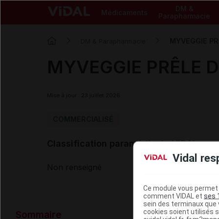
DM &
Médicaments
Parapharmacie
MYVEGGIE PR
DM & Parapharmacie
MYVEGGIE PRÊLE D
Mise à jour : 23 juillet 2026
COMMERCIALISÉ
Classification paramédicale VIDAL
Vidal res
Non renseigné
Ce module vous permet d
comment VIDAL et
ses 
sein des terminaux que v
Données ad
cookies soient utilisés s
Sommaire