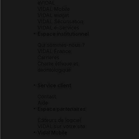
eVIDAL
VIDAL Mobile
VIDAL widget
VIDAL Sécurisation
VIDAL e-Services
Espace institutionnel
Qui sommes-nous ?
VIDAL France
Carrières
Charte éthique et
déontologique
Service client
Contact
Aide
Espace partenaires
Éditeurs de logiciel
VIDAL sur votre site
Vidal Mobile