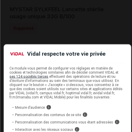
MYSTAR SYLKFEEL Lancette stérile
usage unique 33G B/100
Supprimé
Code ACL
4108852
Code 13
3401041088526
Vidal respecte votre vie privée
Labo. Distributeur
Sanofi Winthrop Industrie
Ce module vous permet de configurer vos réglages en matière de
cookies et technologies similaires afin de décider comment VIDAL et
ses 124 sociétés tierces
effectuent des opérations de lecture et/ou
d’écriture d’informations au sein des terminaux que vous utilisez. En
cliquant sur le bouton « J’accepte » ci-dessous, vous consentez à ce
Code
Code
Nature
que des cookies soient utilisés sur certains sites et applications édités
Désignation
par VIDAL (vidal.fr, campus.vidal.fr, hoptimal.vidal.fr, evidal.vidal.fr,
LPPR
prestation
prestation
fr.m3manabu.com et VIDAL Mobile) pour les finalités suivantes :
Mesure d’audience
i
AUTOCONTROLE,
Personnalisation des contenus de ce site
i
100 LANCETTES
matériels e
Personnalisation des communications vous étant adressées
i
POUR
appareils
Interaction avec les réseaux sociaux
i