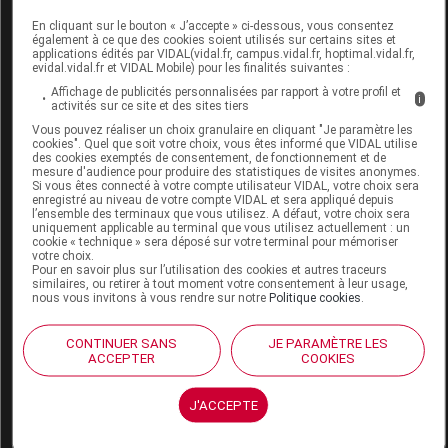
6126989
AUTOPIQUEUR
MAD
de
En cliquant sur le bouton « J’accepte » ci-dessous, vous consentez
NON REUTILIS
traitement
également à ce que des cookies soient utilisés sur certains sites et
applications édités par VIDAL(vidal.fr, campus.vidal.fr, hoptimal.vidal.fr,
STERI,SANOFI-
divers
evidal.vidal.fr et VIDAL Mobile) pour les finalités suivantes :
AVENTIS
Affichage de publicités personnalisées par rapport à votre profil et
i
activités sur ce site et des sites tiers
Vous pouvez réaliser un choix granulaire en cliquant "Je paramètre les
cookies". Quel que soit votre choix, vous êtes informé que VIDAL utilise
des cookies exemptés de consentement, de fonctionnement et de
mesure d'audience pour produire des statistiques de visites anonymes.
Si vous êtes connecté à votre compte utilisateur VIDAL, votre choix sera
MYSTAR SYLKFEEL Lancette stérile
enregistré au niveau de votre compte VIDAL et sera appliqué depuis
usage unique 33G B/50
l’ensemble des terminaux que vous utilisez. A défaut, votre choix sera
uniquement applicable au terminal que vous utilisez actuellement : un
cookie « technique » sera déposé sur votre terminal pour mémoriser
Supprimé
votre choix.
Pour en savoir plus sur l’utilisation des cookies et autres traceurs
similaires, ou retirer à tout moment votre consentement à leur usage,
nous vous invitons à vous rendre sur notre
Politique cookies
.
Code ACL
4108846
Code 13
3401041088465
CONTINUER SANS
JE PARAMÈTRE LES
ACCEPTER
COOKIES
Labo. Distributeur
Sanofi Winthrop Industrie
J'ACCEPTE