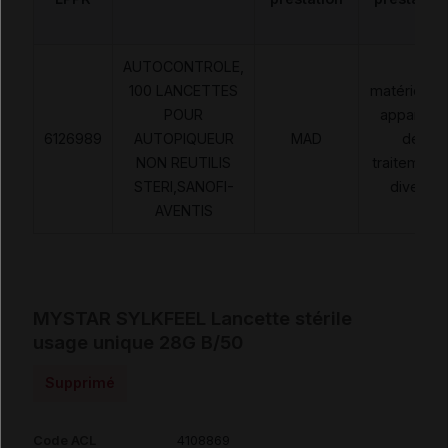
AUTOCONTROLE,
100 LANCETTES
matériels e
POUR
appareils
6126989
AUTOPIQUEUR
MAD
de
NON REUTILIS
traitement
STERI,SANOFI-
divers
AVENTIS
MYSTAR SYLKFEEL Lancette stérile
usage unique 28G B/50
Supprimé
Code ACL
4108869