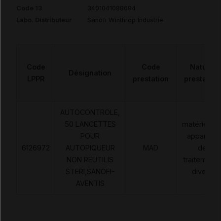
Code 13
3401041088694
Labo. Distributeur
Sanofi Winthrop Industrie
Code
Code
Nature
Désignation
LPPR
prestation
prestation
AUTOCONTROLE,
50 LANCETTES
matériels e
POUR
appareils
6126972
AUTOPIQUEUR
MAD
de
NON REUTILIS
traitement
STERI,SANOFI-
divers
AVENTIS