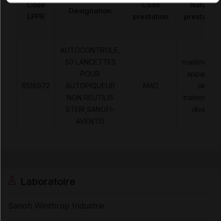
Code
Code
Nature
Désignation
LPPR
prestation
prestation
AUTOCONTROLE,
50 LANCETTES
matériels e
POUR
appareils
6126972
AUTOPIQUEUR
MAD
de
NON REUTILIS
traitement
STERI,SANOFI-
divers
AVENTIS
Laboratoire
Sanofi Winthrop Industrie