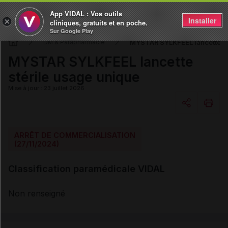
App VIDAL : Vos outils
Installer
×
cliniques, gratuits et en poche.
Sur Google Play
MYSTAR SYLKFEEL lancette st
DM & Parapharmacie
MYSTAR SYLKFEEL lancette
stérile usage unique
Mise à jour : 23 juillet 2026
Copier l'url
ARRÊT DE COMMERCIALISATION
(27/11/2024)
Email
Classification paramédicale VIDAL
Non renseigné