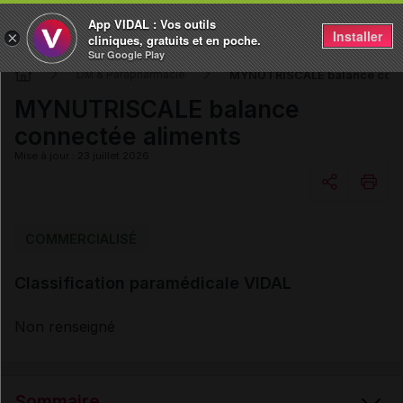
App VIDAL : Vos outils
Installer
×
cliniques, gratuits et en poche.
Sur Google Play
MYNUTRISCALE balance conn
DM & Parapharmacie
MYNUTRISCALE balance
connectée aliments
Mise à jour : 23 juillet 2026
Copier l'url
COMMERCIALISÉ
Classification paramédicale VIDAL
Email
Non renseigné
Sommaire