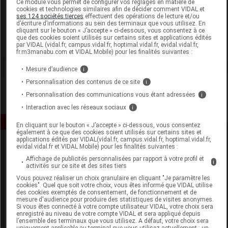
Ce module vous permet de configurer vos réglages en matière de
cookies et technologies similaires afin de décider comment VIDAL et
ses 124 sociétés tierces
effectuent des opérations de lecture et/ou
Visiomed
d’écriture d’informations au sein des terminaux que vous utilisez. En
cliquant sur le bouton « J’accepte » ci-dessous, vous consentez à ce
que des cookies soient utilisés sur certains sites et applications édités
Voir la fiche laboratoire
par VIDAL (vidal.fr, campus.vidal.fr, hoptimal.vidal.fr, evidal.vidal.fr,
fr.m3manabu.com et VIDAL Mobile) pour les finalités suivantes :
Mesure d’audience
i
Personnalisation des contenus de ce site
i
Personnalisation des communications vous étant adressées
i
Interaction avec les réseaux sociaux
i
En cliquant sur le bouton « J’accepte » ci-dessous, vous consentez
également à ce que des cookies soient utilisés sur certains sites et
applications édités par VIDAL(vidal.fr, campus.vidal.fr, hoptimal.vidal.fr,
evidal.vidal.fr et VIDAL Mobile) pour les finalités suivantes :
Affichage de publicités personnalisées par rapport à votre profil et
i
activités sur ce site et des sites tiers
Vous pouvez réaliser un choix granulaire en cliquant "Je paramètre les
cookies". Quel que soit votre choix, vous êtes informé que VIDAL utilise
des cookies exemptés de consentement, de fonctionnement et de
Espace produit
mesure d'audience pour produire des statistiques de visites anonymes.
Si vous êtes connecté à votre compte utilisateur VIDAL, votre choix sera
enregistré au niveau de votre compte VIDAL et sera appliqué depuis
Boutique
l’ensemble des terminaux que vous utilisez. A défaut, votre choix sera
VIDAL Expert
uniquement applicable au terminal que vous utilisez actuellement : un