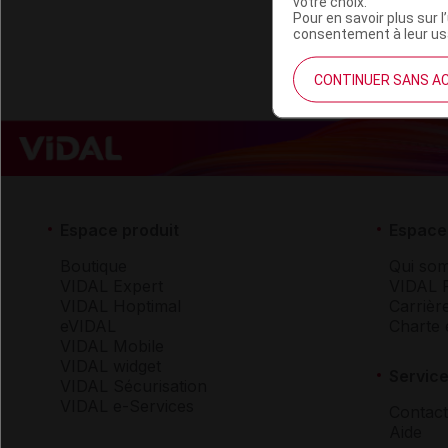
votre choix.
Pour en savoir plus sur l
consentement à leur usa
CONTINUER SANS A
Espace produit
Espace 
Boutique
Qui so
VIDAL Expert
VIDAL 
VIDAL Hoptimal
Carrièr
eVIDAL
Charte 
VIDAL Mobile
VIDAL widget
Service
VIDAL Sécurisation
VIDAL e-Services
Contact
Aide