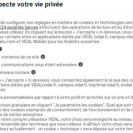
pecte votre vie privée
 Lecteur glycémie Unité
C
e configurer vos réglages en matière de cookies et technologies simil
124 sociétés tierces
effectuent des opérations de lecture et/ou d’écr
ous utilisez. En cliquant sur le bouton « J’accepte » ci-dessous, vou
6000202
ur certains sites et applications édités par VIDAL (vidal.fr, campus.vidal.
7613117141059
abu.com et VIDAL Mobile) pour les finalités suivantes :
r
Ypsomed
i
 contenus de ce site
i
s communications vous étant adressées
i
 réseaux sociaux
i
Code
Nature
Type de
Désignation
on « J’accepte » ci-dessous, vous consentez également à ce que des co
prestation
prestation
prestation
tions édités par VIDAL(vidal.fr, campus.vidal.fr, hoptimal.vidal.fr, evidal.
tes :
s personnalisées par rapport à votre profil et activités sur ce site et d
matériels et
choix granulaire en cliquant "Je paramètre les cookies". Quel que soit 
UTOCONTROLE,
ise des cookies exemptés de consentement, de fonctionnement et de 
appareils
P POUR LECTURE
es de visites anonymes.
MAD
de
Achat
 votre compte utilisateur VIDAL, votre choix sera enregistré au nivea
AUTOMATIQUE
l’ensemble des terminaux que vous utilisez. A défaut, votre choix ser
traitements
YCEMIE,YPSOMED
ilisez actuellement : un cookie « technique » sera déposé sur votre te
divers