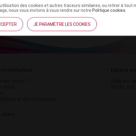
’utilisation des cookies et autres traceurs similaires, ou retirer à tou
ge, nous vous invitons à vous rendre sur notre
Politique cookies
.
CCEPTER
JE PARAMÈTRE LES COOKIES
institutionnel
Espace pa
mmes-nous ?
Éditeurs de
France
VIDAL sur 
es
éthique et déontologique
 client