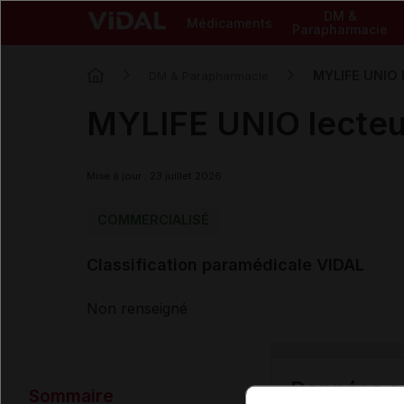
DM &
Médicaments
Parapharmacie
MYLIFE UNIO 
DM & Parapharmacie
MYLIFE UNIO lecteu
Mise à jour : 23 juillet 2026
COMMERCIALISÉ
Classification paramédicale VIDAL
Non renseigné
Données ad
Sommaire