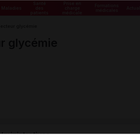
Santé
Prise en
Formations
Maladies
des
charge
Actual
médicales
patients
médicale
lecteur glycémie
r glycémie
ministratives