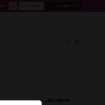
ités
S'inscrire
Se connecter
Rechercher
Copier l'url
Email
Laboratoire