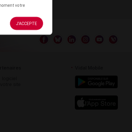
t moment votre
J'ACCEPTE
rtenaires
Vidal Mobile
 logiciel
votre site