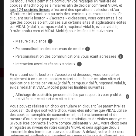
Ce module vous permet de configurer vos réglages en matière de
cookies et technologies similaires afin de décider comment VIDAL et
ses 124 sociétés tierces
effectuent des opérations de lecture et/ou
Clarins
d’écriture d’informations au sein des terminaux que vous utilisez. En
cliquant sur le bouton « J’accepte » ci-dessous, vous consentez à ce
que des cookies soient utilisés sur certains sites et applications édités
Voir la fiche laboratoire
par VIDAL (vidal.fr, campus.vidal.fr, hoptimal.vidal.fr, evidal.vidal.fr,
fr.m3manabu.com et VIDAL Mobile) pour les finalités suivantes :
Mesure d’audience
i
Personnalisation des contenus de ce site
i
Personnalisation des communications vous étant adressées
i
Interaction avec les réseaux sociaux
i
En cliquant sur le bouton « J’accepte » ci-dessous, vous consentez
également à ce que des cookies soient utilisés sur certains sites et
applications édités par VIDAL(vidal.fr, campus.vidal.fr, hoptimal.vidal.fr,
evidal.vidal.fr et VIDAL Mobile) pour les finalités suivantes :
Affichage de publicités personnalisées par rapport à votre profil et
i
activités sur ce site et des sites tiers
Vous pouvez réaliser un choix granulaire en cliquant "Je paramètre les
cookies". Quel que soit votre choix, vous êtes informé que VIDAL utilise
des cookies exemptés de consentement, de fonctionnement et de
Espace produit
mesure d'audience pour produire des statistiques de visites anonymes.
Si vous êtes connecté à votre compte utilisateur VIDAL, votre choix sera
enregistré au niveau de votre compte VIDAL et sera appliqué depuis
Boutique
l’ensemble des terminaux que vous utilisez. A défaut, votre choix sera
VIDAL Expert
uniquement applicable au terminal que vous utilisez actuellement : un