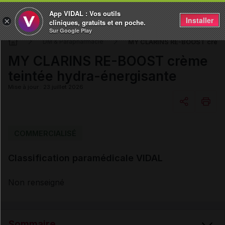
App VIDAL : Vos outils
Installer
×
cliniques, gratuits et en poche.
Sur Google Play
MY CLARINS RE-BOOST crème 
DM & Parapharmacie
MY CLARINS RE-BOOST crème
teintée hydra-énergisante
Mise à jour : 23 juillet 2026
Copier l'url
COMMERCIALISÉ
Classification paramédicale VIDAL
Email
Non renseigné
Sommaire