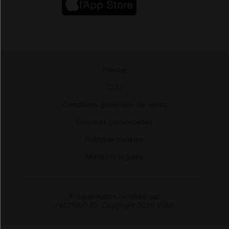
Presse
-
CGU
-
Conditions générales de vente
-
Données personnelles
-
Politique cookies
-
Mentions légales
Fréquentation certifiée par
l'ACPM/OJD
|
Copyright 2026 Vidal