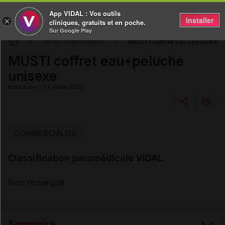
App VIDAL : Vos outils
Installer
×
cliniques, gratuits et en poche.
Sur Google Play
MUSTI coffret eau+peluche u
DM & Parapharmacie
MUSTI coffret eau+peluche
unisexe
Mise à jour : 23 juillet 2026
Copier l'url
COMMERCIALISÉ
Classification paramédicale VIDAL
Email
Non renseigné
Sommaire