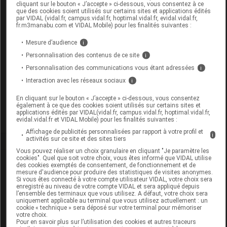
cliquant sur le bouton « J’accepte » ci-dessous, vous consentez à ce
que des cookies soient utilisés sur certains sites et applications édités
par VIDAL (vidal.fr, campus.vidal.fr, hoptimal.vidal.fr, evidal.vidal.fr,
MUSTI Coffret eau+peluche unisexe rose
fr.m3manabu.com et VIDAL Mobile) pour les finalités suivantes :
Mesure d’audience
i
Commercialisé
Personnalisation des contenus de ce site
i
Personnalisation des communications vous étant adressées
i
Code EAN
3504105040000
Interaction avec les réseaux sociaux
i
Labo. Distributeur
Expanscience
En cliquant sur le bouton « J’accepte » ci-dessous, vous consentez
Remboursement
NR
également à ce que des cookies soient utilisés sur certains sites et
applications édités par VIDAL(vidal.fr, campus.vidal.fr, hoptimal.vidal.fr,
evidal.vidal.fr et VIDAL Mobile) pour les finalités suivantes :
Affichage de publicités personnalisées par rapport à votre profil et
i
activités sur ce site et des sites tiers
Vous pouvez réaliser un choix granulaire en cliquant "Je paramètre les
cookies". Quel que soit votre choix, vous êtes informé que VIDAL utilise
Laboratoire
des cookies exemptés de consentement, de fonctionnement et de
mesure d'audience pour produire des statistiques de visites anonymes.
Si vous êtes connecté à votre compte utilisateur VIDAL, votre choix sera
enregistré au niveau de votre compte VIDAL et sera appliqué depuis
Expanscience
l’ensemble des terminaux que vous utilisez. A défaut, votre choix sera
uniquement applicable au terminal que vous utilisez actuellement : un
cookie « technique » sera déposé sur votre terminal pour mémoriser
Voir la fiche laboratoire
votre choix.
Pour en savoir plus sur l’utilisation des cookies et autres traceurs