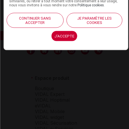
similaires, ou retirer à tout moment votre consentement à leur usage,
nous vous invitons à vous rendre sur notre
Politique cookies
.
CONTINUER SANS
JE PARAMÈTRE LES
ACCEPTER
COOKIES
J'ACCEPTE
Espace produit
Boutique
VIDAL Expert
VIDAL Hoptimal
eVIDAL
VIDAL Mobile
VIDAL widget
VIDAL Sécurisation
VIDAL e-Services