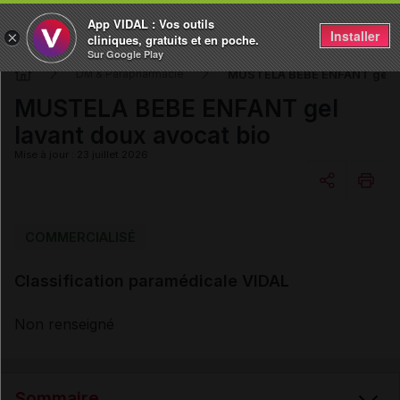
App VIDAL : Vos outils
Installer
×
cliniques, gratuits et en poche.
Sur Google Play
MUSTELA BEBE ENFANT gel la
DM & Parapharmacie
MUSTELA BEBE ENFANT gel
lavant doux avocat bio
Mise à jour : 23 juillet 2026
Copier l'url
COMMERCIALISÉ
Classification paramédicale VIDAL
Email
Non renseigné
Sommaire