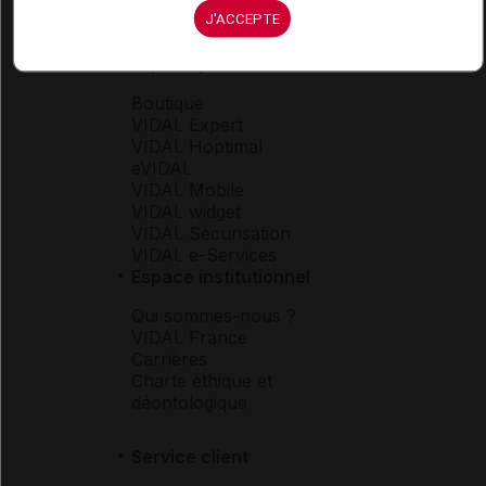
J'ACCEPTE
Espace produit
Boutique
VIDAL Expert
VIDAL Hoptimal
eVIDAL
VIDAL Mobile
VIDAL widget
VIDAL Sécurisation
VIDAL e-Services
Espace institutionnel
Qui sommes-nous ?
VIDAL France
Carrières
Charte éthique et
déontologique
Service client