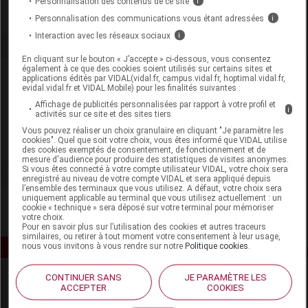
Personnalisation des contenus de ce site
i
Personnalisation des communications vous étant adressées
i
Interaction avec les réseaux sociaux
i
En cliquant sur le bouton « J’accepte » ci-dessous, vous consentez
également à ce que des cookies soient utilisés sur certains sites et
Laboratoire
applications édités par VIDAL(vidal.fr, campus.vidal.fr, hoptimal.vidal.fr,
evidal.vidal.fr et VIDAL Mobile) pour les finalités suivantes :
Affichage de publicités personnalisées par rapport à votre profil et
Expanscience
i
activités sur ce site et des sites tiers
Vous pouvez réaliser un choix granulaire en cliquant "Je paramètre les
cookies". Quel que soit votre choix, vous êtes informé que VIDAL utilise
Voir la fiche laboratoire
des cookies exemptés de consentement, de fonctionnement et de
mesure d'audience pour produire des statistiques de visites anonymes.
Si vous êtes connecté à votre compte utilisateur VIDAL, votre choix sera
enregistré au niveau de votre compte VIDAL et sera appliqué depuis
l’ensemble des terminaux que vous utilisez. A défaut, votre choix sera
uniquement applicable au terminal que vous utilisez actuellement : un
cookie « technique » sera déposé sur votre terminal pour mémoriser
votre choix.
Pour en savoir plus sur l’utilisation des cookies et autres traceurs
similaires, ou retirer à tout moment votre consentement à leur usage,
nous vous invitons à vous rendre sur notre
Politique cookies
.
CONTINUER SANS
JE PARAMÈTRE LES
ACCEPTER
COOKIES