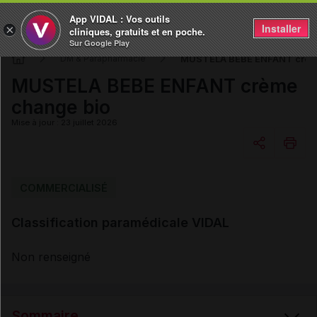
App VIDAL : Vos outils
Installer
×
cliniques, gratuits et en poche.
Sur Google Play
MUSTELA BEBE ENFANT crèm
DM & Parapharmacie
MUSTELA BEBE ENFANT crème
change bio
Mise à jour : 23 juillet 2026
Copier l'url
COMMERCIALISÉ
Classification paramédicale VIDAL
Email
Non renseigné
Sommaire