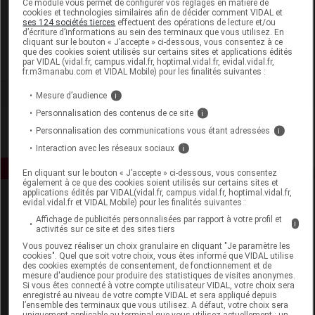
Ce module vous permet de configurer vos réglages en matière de
cookies et technologies similaires afin de décider comment VIDAL et
ses 124 sociétés tierces
effectuent des opérations de lecture et/ou
Expanscience
d’écriture d’informations au sein des terminaux que vous utilisez. En
cliquant sur le bouton « J’accepte » ci-dessous, vous consentez à ce
que des cookies soient utilisés sur certains sites et applications édités
Voir la fiche laboratoire
par VIDAL (vidal.fr, campus.vidal.fr, hoptimal.vidal.fr, evidal.vidal.fr,
fr.m3manabu.com et VIDAL Mobile) pour les finalités suivantes :
Mesure d’audience
i
Personnalisation des contenus de ce site
i
Personnalisation des communications vous étant adressées
i
Interaction avec les réseaux sociaux
i
En cliquant sur le bouton « J’accepte » ci-dessous, vous consentez
également à ce que des cookies soient utilisés sur certains sites et
applications édités par VIDAL(vidal.fr, campus.vidal.fr, hoptimal.vidal.fr,
evidal.vidal.fr et VIDAL Mobile) pour les finalités suivantes :
Affichage de publicités personnalisées par rapport à votre profil et
i
activités sur ce site et des sites tiers
Vous pouvez réaliser un choix granulaire en cliquant "Je paramètre les
cookies". Quel que soit votre choix, vous êtes informé que VIDAL utilise
des cookies exemptés de consentement, de fonctionnement et de
Espace produit
mesure d'audience pour produire des statistiques de visites anonymes.
Si vous êtes connecté à votre compte utilisateur VIDAL, votre choix sera
enregistré au niveau de votre compte VIDAL et sera appliqué depuis
Boutique
l’ensemble des terminaux que vous utilisez. A défaut, votre choix sera
VIDAL Expert
uniquement applicable au terminal que vous utilisez actuellement : un