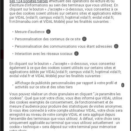
ses 124 sociétés tierces
effectuent des opérations de lecture et/ou
d’écriture d’informations au sein des terminaux que vous utilisez. En
cliquant sur le bouton « J’accepte » ci-dessous, vous consentez à ce
Voir la fiche laboratoire
que des cookies soient utilisés sur certains sites et applications édités
par VIDAL (vidal.fr, campus.vidal.fr, hoptimal.vidal.fr, evidal.vidal.fr,
fr.m3manabu.com et VIDAL Mobile) pour les finalités suivantes :
Mesure d’audience
i
Personnalisation des contenus de ce site
i
Personnalisation des communications vous étant adressées
i
Interaction avec les réseaux sociaux
i
En cliquant sur le bouton « J’accepte » ci-dessous, vous consentez
également à ce que des cookies soient utilisés sur certains sites et
applications édités par VIDAL(vidal.fr, campus.vidal.fr, hoptimal.vidal.fr,
evidal.vidal.fr et VIDAL Mobile) pour les finalités suivantes :
Affichage de publicités personnalisées par rapport à votre profil et
i
activités sur ce site et des sites tiers
Vous pouvez réaliser un choix granulaire en cliquant "Je paramètre les
Espace produit
cookies". Quel que soit votre choix, vous êtes informé que VIDAL utilise
des cookies exemptés de consentement, de fonctionnement et de
mesure d'audience pour produire des statistiques de visites anonymes.
Boutique
Si vous êtes connecté à votre compte utilisateur VIDAL, votre choix sera
VIDAL Expert
enregistré au niveau de votre compte VIDAL et sera appliqué depuis
l’ensemble des terminaux que vous utilisez. A défaut, votre choix sera
VIDAL Hoptimal
uniquement applicable au terminal que vous utilisez actuellement : un
eVIDAL
cookie « technique » sera déposé sur votre terminal pour mémoriser
votre choix.