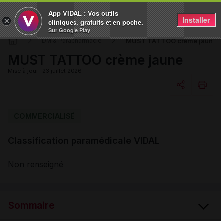
App VIDAL : Vos outils
Installer
×
cliniques, gratuits et en poche.
Sur Google Play
MUST TATTOO crème jaune
DM & Parapharmacie
MUST TATTOO crème jaune
Mise à jour : 23 juillet 2026
Copier l'url
COMMERCIALISÉ
Classification paramédicale VIDAL
Email
Non renseigné
Sommaire