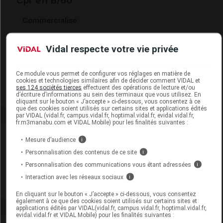
Cpr eff B/60
Commercialisé
Vidal respecte votre vie privée
Code EAN
3700221301708
Labo. Distributeur
Forte Pharma
Remboursement
NR
Ce module vous permet de configurer vos réglages en matière de
cookies et technologies similaires afin de décider comment VIDAL et
ses 124 sociétés tierces
effectuent des opérations de lecture et/ou
d’écriture d’informations au sein des terminaux que vous utilisez. En
cliquant sur le bouton « J’accepte » ci-dessous, vous consentez à ce
que des cookies soient utilisés sur certains sites et applications édités
par VIDAL (vidal.fr, campus.vidal.fr, hoptimal.vidal.fr, evidal.vidal.fr,
fr.m3manabu.com et VIDAL Mobile) pour les finalités suivantes :
Laboratoire
Mesure d’audience
i
Personnalisation des contenus de ce site
i
Forte Pharma
Personnalisation des communications vous étant adressées
i
Interaction avec les réseaux sociaux
i
Voir la fiche laboratoire
En cliquant sur le bouton « J’accepte » ci-dessous, vous consentez
également à ce que des cookies soient utilisés sur certains sites et
applications édités par VIDAL(vidal.fr, campus.vidal.fr, hoptimal.vidal.fr,
evidal.vidal.fr et VIDAL Mobile) pour les finalités suivantes :