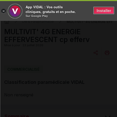
App VIDAL : Vos outils
Installer
×
cliniques, gratuits et en poche.
Sur Google Play
MULTIVIT' 4G ENERGIE EFFER
DM & Parapharmacie
MULTIVIT' 4G ENERGIE
EFFERVESCENT cp efferv
Mise à jour : 23 juillet 2026
Copier l'url
COMMERCIALISÉ
Classification paramédicale VIDAL
Email
Non renseigné
Sommaire