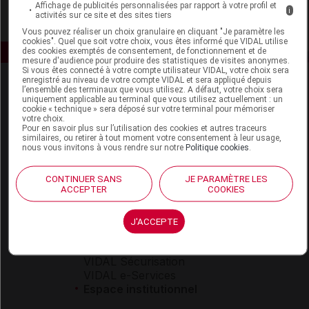
Affichage de publicités personnalisées par rapport à votre profil et
i
activités sur ce site et des sites tiers
Vous pouvez réaliser un choix granulaire en cliquant "Je paramètre les
cookies". Quel que soit votre choix, vous êtes informé que VIDAL utilise
des cookies exemptés de consentement, de fonctionnement et de
mesure d'audience pour produire des statistiques de visites anonymes.
Si vous êtes connecté à votre compte utilisateur VIDAL, votre choix sera
enregistré au niveau de votre compte VIDAL et sera appliqué depuis
l’ensemble des terminaux que vous utilisez. A défaut, votre choix sera
uniquement applicable au terminal que vous utilisez actuellement : un
cookie « technique » sera déposé sur votre terminal pour mémoriser
votre choix.
Pour en savoir plus sur l’utilisation des cookies et autres traceurs
similaires, ou retirer à tout moment votre consentement à leur usage,
nous vous invitons à vous rendre sur notre
Politique cookies
.
Espace produit
Boutique
CONTINUER SANS
JE PARAMÈTRE LES
ACCEPTER
COOKIES
VIDAL Expert
VIDAL Hoptimal
eVIDAL
J'ACCEPTE
VIDAL Mobile
VIDAL widget
VIDAL Sécurisation
VIDAL e-Services
Espace institutionnel