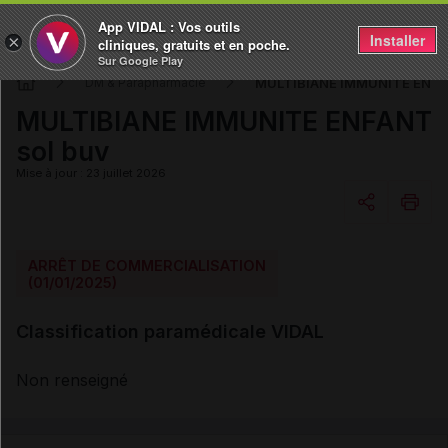
App VIDAL : Vos outils
Installer
×
cliniques, gratuits et en poche.
Sur Google Play
MULTIBIANE IMMUNITE ENFAN
DM & Parapharmacie
MULTIBIANE IMMUNITE ENFANT
sol buv
Mise à jour : 23 juillet 2026
Copier l'url
ARRÊT DE COMMERCIALISATION
(01/01/2025)
Email
Classification paramédicale VIDAL
Non renseigné