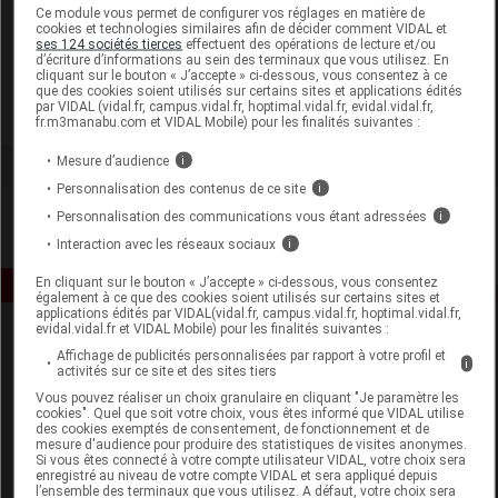
Laboratoire
Ce module vous permet de configurer vos réglages en matière de
cookies et technologies similaires afin de décider comment VIDAL et
ses 124 sociétés tierces
effectuent des opérations de lecture et/ou
d’écriture d’informations au sein des terminaux que vous utilisez. En
Pileje
cliquant sur le bouton « J’accepte » ci-dessous, vous consentez à ce
que des cookies soient utilisés sur certains sites et applications édités
par VIDAL (vidal.fr, campus.vidal.fr, hoptimal.vidal.fr, evidal.vidal.fr,
Voir la fiche laboratoire
fr.m3manabu.com et VIDAL Mobile) pour les finalités suivantes :
Mesure d’audience
i
Personnalisation des contenus de ce site
i
Personnalisation des communications vous étant adressées
i
Interaction avec les réseaux sociaux
i
En cliquant sur le bouton « J’accepte » ci-dessous, vous consentez
également à ce que des cookies soient utilisés sur certains sites et
applications édités par VIDAL(vidal.fr, campus.vidal.fr, hoptimal.vidal.fr,
evidal.vidal.fr et VIDAL Mobile) pour les finalités suivantes :
Affichage de publicités personnalisées par rapport à votre profil et
i
activités sur ce site et des sites tiers
Vous pouvez réaliser un choix granulaire en cliquant "Je paramètre les
cookies". Quel que soit votre choix, vous êtes informé que VIDAL utilise
des cookies exemptés de consentement, de fonctionnement et de
mesure d'audience pour produire des statistiques de visites anonymes.
Espace produit
Si vous êtes connecté à votre compte utilisateur VIDAL, votre choix sera
enregistré au niveau de votre compte VIDAL et sera appliqué depuis
Boutique
l’ensemble des terminaux que vous utilisez. A défaut, votre choix sera