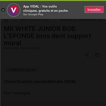
App VIDAL : Vos outils
Installer
×
cliniques, gratuits et en poche.
Sur Google Play
MR WHITE JUNIOR BOB L'EPON
DM & Parapharmacie
MR WHITE JUNIOR BOB
L'EPONGE bros dent support
mural
Mise à jour : 23 juillet 2026
Copier l'url
COMMERCIALISÉ
Classification paramédicale VIDAL
Email
Non renseigné