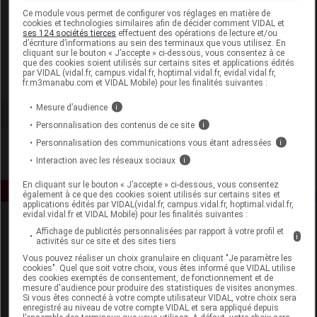
Laboratoire
Ce module vous permet de configurer vos réglages en matière de
cookies et technologies similaires afin de décider comment VIDAL et
ses 124 sociétés tierces
effectuent des opérations de lecture et/ou
d’écriture d’informations au sein des terminaux que vous utilisez. En
Demapharm
cliquant sur le bouton « J’accepte » ci-dessous, vous consentez à ce
que des cookies soient utilisés sur certains sites et applications édités
par VIDAL (vidal.fr, campus.vidal.fr, hoptimal.vidal.fr, evidal.vidal.fr,
Voir la fiche laboratoire
fr.m3manabu.com et VIDAL Mobile) pour les finalités suivantes :
Mesure d’audience
i
Personnalisation des contenus de ce site
i
Personnalisation des communications vous étant adressées
i
Interaction avec les réseaux sociaux
i
En cliquant sur le bouton « J’accepte » ci-dessous, vous consentez
également à ce que des cookies soient utilisés sur certains sites et
applications édités par VIDAL(vidal.fr, campus.vidal.fr, hoptimal.vidal.fr,
evidal.vidal.fr et VIDAL Mobile) pour les finalités suivantes :
Affichage de publicités personnalisées par rapport à votre profil et
i
activités sur ce site et des sites tiers
Vous pouvez réaliser un choix granulaire en cliquant "Je paramètre les
cookies". Quel que soit votre choix, vous êtes informé que VIDAL utilise
des cookies exemptés de consentement, de fonctionnement et de
mesure d'audience pour produire des statistiques de visites anonymes.
Espace produit
Si vous êtes connecté à votre compte utilisateur VIDAL, votre choix sera
enregistré au niveau de votre compte VIDAL et sera appliqué depuis