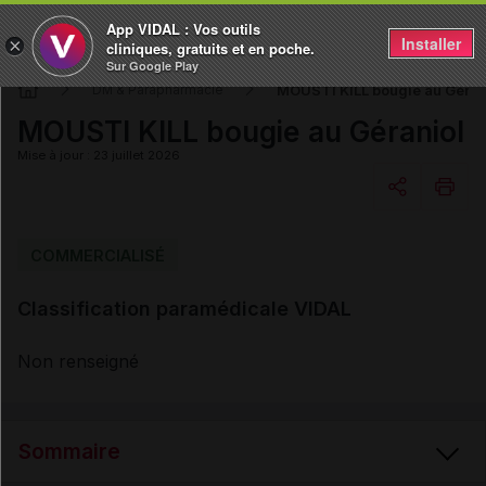
App VIDAL : Vos outils
Installer
×
cliniques, gratuits et en poche.
Sur Google Play
MOUSTI KILL bougie au Géran
DM & Parapharmacie
MOUSTI KILL bougie au Géraniol
Mise à jour : 23 juillet 2026
Copier l'url
COMMERCIALISÉ
Classification paramédicale VIDAL
Email
Non renseigné
Sommaire