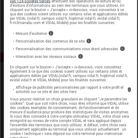
ses 124 sociétés tierces
effectuent des opérations de lecture et/ou
d’écriture d’informations au sein des terminaux que vous utilisez. En
cliquant sur le bouton « J’accepte » ci-dessous, vous consentez à ce
Voir la fiche laboratoire
que des cookies soient utilisés sur certains sites et applications édités
par VIDAL (vidal.fr, campus.vidal.fr, hoptimal.vidal.fr, evidal.vidal.fr,
fr.m3manabu.com et VIDAL Mobile) pour les finalités suivantes :
Mesure d’audience
i
Personnalisation des contenus de ce site
i
Personnalisation des communications vous étant adressées
i
Interaction avec les réseaux sociaux
i
En cliquant sur le bouton « J’accepte » ci-dessous, vous consentez
également à ce que des cookies soient utilisés sur certains sites et
applications édités par VIDAL(vidal.fr, campus.vidal.fr, hoptimal.vidal.fr,
evidal.vidal.fr et VIDAL Mobile) pour les finalités suivantes :
Affichage de publicités personnalisées par rapport à votre profil et
i
activités sur ce site et des sites tiers
Vous pouvez réaliser un choix granulaire en cliquant "Je paramètre les
Espace produit
cookies". Quel que soit votre choix, vous êtes informé que VIDAL utilise
des cookies exemptés de consentement, de fonctionnement et de
mesure d'audience pour produire des statistiques de visites anonymes.
Boutique
Si vous êtes connecté à votre compte utilisateur VIDAL, votre choix sera
VIDAL Expert
enregistré au niveau de votre compte VIDAL et sera appliqué depuis
l’ensemble des terminaux que vous utilisez. A défaut, votre choix sera
VIDAL Hoptimal
uniquement applicable au terminal que vous utilisez actuellement : un
eVIDAL
cookie « technique » sera déposé sur votre terminal pour mémoriser
votre choix.