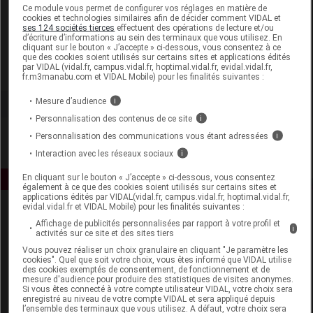
Laboratoire
Ce module vous permet de configurer vos réglages en matière de
cookies et technologies similaires afin de décider comment VIDAL et
ses 124 sociétés tierces
effectuent des opérations de lecture et/ou
d’écriture d’informations au sein des terminaux que vous utilisez. En
Alphanova Santé
cliquant sur le bouton « J’accepte » ci-dessous, vous consentez à ce
que des cookies soient utilisés sur certains sites et applications édités
par VIDAL (vidal.fr, campus.vidal.fr, hoptimal.vidal.fr, evidal.vidal.fr,
Voir la fiche laboratoire
fr.m3manabu.com et VIDAL Mobile) pour les finalités suivantes :
Mesure d’audience
i
Personnalisation des contenus de ce site
i
Personnalisation des communications vous étant adressées
i
Interaction avec les réseaux sociaux
i
En cliquant sur le bouton « J’accepte » ci-dessous, vous consentez
également à ce que des cookies soient utilisés sur certains sites et
applications édités par VIDAL(vidal.fr, campus.vidal.fr, hoptimal.vidal.fr,
evidal.vidal.fr et VIDAL Mobile) pour les finalités suivantes :
Affichage de publicités personnalisées par rapport à votre profil et
i
activités sur ce site et des sites tiers
Vous pouvez réaliser un choix granulaire en cliquant "Je paramètre les
cookies". Quel que soit votre choix, vous êtes informé que VIDAL utilise
des cookies exemptés de consentement, de fonctionnement et de
mesure d'audience pour produire des statistiques de visites anonymes.
Espace produit
Si vous êtes connecté à votre compte utilisateur VIDAL, votre choix sera
enregistré au niveau de votre compte VIDAL et sera appliqué depuis
Boutique
l’ensemble des terminaux que vous utilisez. A défaut, votre choix sera