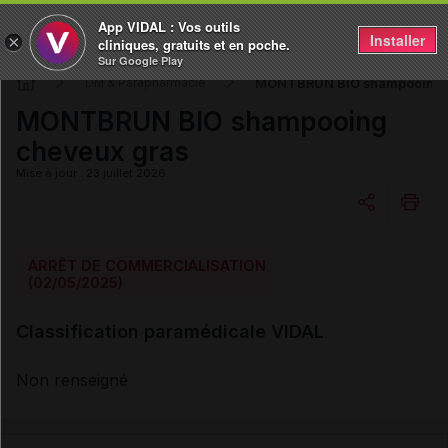
App VIDAL : Vos outils
Installer
×
cliniques, gratuits et en poche.
Sur Google Play
MONTBRUN BIO shampooing 
DM & Parapharmacie
MONTBRUN BIO shampooing
cheveux gras
Mise à jour : 23 juillet 2026
Copier l'url
ARRÊT DE COMMERCIALISATION
(02/05/2025)
Email
Classification paramédicale VIDAL
Non renseigné