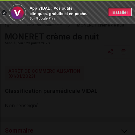
App VIDAL : Vos outils
Installer
×
cliniques, gratuits et en poche.
Sur Google Play
MONERET crème de nuit
DM & Parapharmacie
MONERET crème de nuit
Mise à jour : 23 juillet 2026
Copier l'url
ARRÊT DE COMMERCIALISATION
(01/01/2023)
Email
Classification paramédicale VIDAL
Non renseigné
Sommaire