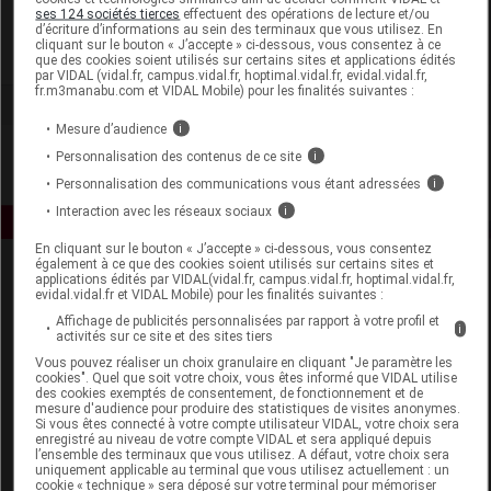
Aquaromat
ses 124 sociétés tierces
effectuent des opérations de lecture et/ou
d’écriture d’informations au sein des terminaux que vous utilisez. En
cliquant sur le bouton « J’accepte » ci-dessous, vous consentez à ce
Voir la fiche laboratoire
que des cookies soient utilisés sur certains sites et applications édités
par VIDAL (vidal.fr, campus.vidal.fr, hoptimal.vidal.fr, evidal.vidal.fr,
fr.m3manabu.com et VIDAL Mobile) pour les finalités suivantes :
Mesure d’audience
i
Personnalisation des contenus de ce site
i
Personnalisation des communications vous étant adressées
i
Interaction avec les réseaux sociaux
i
En cliquant sur le bouton « J’accepte » ci-dessous, vous consentez
également à ce que des cookies soient utilisés sur certains sites et
applications édités par VIDAL(vidal.fr, campus.vidal.fr, hoptimal.vidal.fr,
evidal.vidal.fr et VIDAL Mobile) pour les finalités suivantes :
Affichage de publicités personnalisées par rapport à votre profil et
i
activités sur ce site et des sites tiers
Vous pouvez réaliser un choix granulaire en cliquant "Je paramètre les
cookies". Quel que soit votre choix, vous êtes informé que VIDAL utilise
Espace produit
des cookies exemptés de consentement, de fonctionnement et de
mesure d'audience pour produire des statistiques de visites anonymes.
Boutique
Si vous êtes connecté à votre compte utilisateur VIDAL, votre choix sera
enregistré au niveau de votre compte VIDAL et sera appliqué depuis
VIDAL Expert
l’ensemble des terminaux que vous utilisez. A défaut, votre choix sera
VIDAL Hoptimal
uniquement applicable au terminal que vous utilisez actuellement : un
cookie « technique » sera déposé sur votre terminal pour mémoriser
eVIDAL