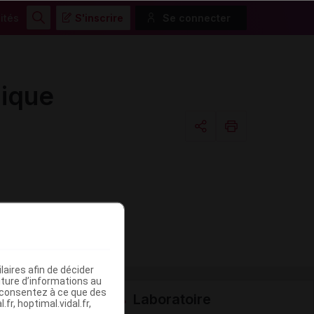
ités
S'inscrire
Se connecter
Rechercher
ique
Copier l'url
Email
aires afin de décider
iture d’informations au
s consentez à ce que des
Laboratoire
fr, hoptimal.vidal.fr,