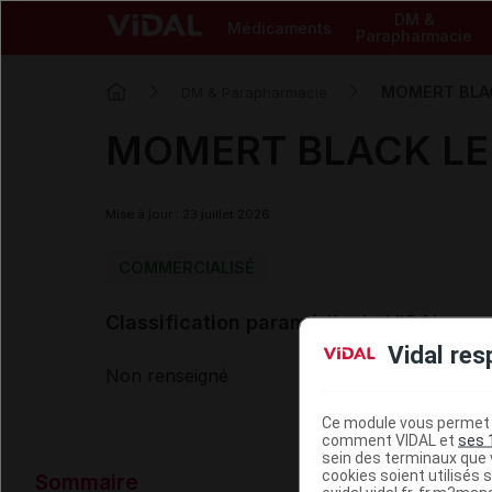
DM &
Médicaments
Parapharmacie
MOMERT BLACK
DM & Parapharmacie
MOMERT BLACK LED 
Mise à jour : 23 juillet 2026
COMMERCIALISÉ
Classification paramédicale VIDAL
Vidal res
Non renseigné
Ce module vous permet d
comment VIDAL et
ses 
sein des terminaux que v
Données ad
cookies soient utilisés s
Sommaire