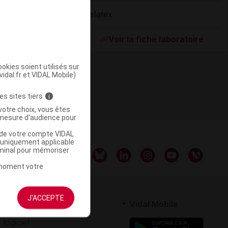
Delatex
ommercialisé
Voir la fiche laboratoire
okies soient utilisés sur
vidal.fr et VIDAL Mobile)
es sites tiers
i
votre choix, vous êtes
mesure d'audience pour
u de votre compte VIDAL
a uniquement applicable
rminal pour mémoriser
t moment votre
J'ACCEPTE
rtenaires
Vidal Mobile
 logiciel