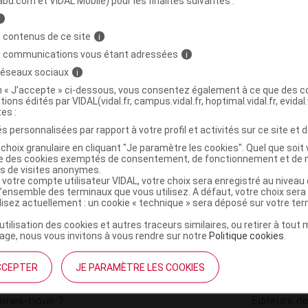
abu.com et VIDAL Mobile) pour les finalités suivantes :
i
CK LED Pèse-personne électronique
C
 contenus de ce site
i
s communications vous étant adressées
i
 réseaux sociaux
i
5997307558745
on « J’accepte » ci-dessous, vous consentez également à ce que des co
r
Delatex
tions édités par VIDAL(vidal.fr, campus.vidal.fr, hoptimal.vidal.fr, evidal.
NR
tes :
s personnalisées par rapport à votre profil et activités sur ce site et d
choix granulaire en cliquant "Je paramètre les cookies". Quel que soit 
ise des cookies exemptés de consentement, de fonctionnement et de 
es de visites anonymes.
 votre compte utilisateur VIDAL, votre choix sera enregistré au nivea
l’ensemble des terminaux que vous utilisez. A défaut, votre choix ser
ilisez actuellement : un cookie « technique » sera déposé sur votre te
’utilisation des cookies et autres traceurs similaires, ou retirer à tou
ge, nous vous invitons à vous rendre sur notre
Politique cookies
.
CCEPTER
JE PARAMÈTRE LES COOKIES
institutionnel
Espace pa
mmes-nous ?
Éditeurs de