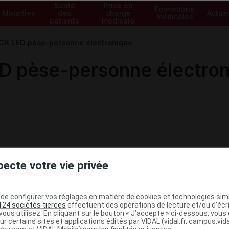
Santé
Prise en
Formations
Maladies
des
charge
Actual
médicales
patients
médicale
 LED pèse-personne électronique
pèse-personne électron
pecte votre vie privée
e configurer vos réglages en matière de cookies et technologies simil
124 sociétés tierces
effectuent des opérations de lecture et/ou d’écr
ous utilisez. En cliquant sur le bouton « J’accepte » ci-dessous, vou
ministratives
ur certains sites et applications édités par VIDAL (vidal.fr, campus.vidal.