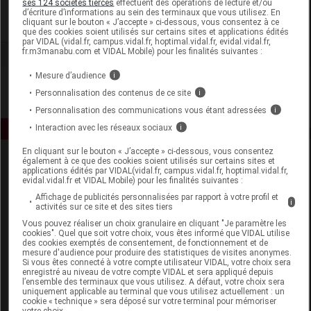
ses 124 sociétés tierces
effectuent des opérations de lecture et/ou
d’écriture d’informations au sein des terminaux que vous utilisez. En
cliquant sur le bouton « J’accepte » ci-dessous, vous consentez à ce
Voir la fiche laboratoire
que des cookies soient utilisés sur certains sites et applications édités
par VIDAL (vidal.fr, campus.vidal.fr, hoptimal.vidal.fr, evidal.vidal.fr,
fr.m3manabu.com et VIDAL Mobile) pour les finalités suivantes :
Mesure d’audience
i
Personnalisation des contenus de ce site
i
Personnalisation des communications vous étant adressées
i
Interaction avec les réseaux sociaux
i
En cliquant sur le bouton « J’accepte » ci-dessous, vous consentez
également à ce que des cookies soient utilisés sur certains sites et
applications édités par VIDAL(vidal.fr, campus.vidal.fr, hoptimal.vidal.fr,
evidal.vidal.fr et VIDAL Mobile) pour les finalités suivantes :
Affichage de publicités personnalisées par rapport à votre profil et
i
activités sur ce site et des sites tiers
Vous pouvez réaliser un choix granulaire en cliquant "Je paramètre les
Espace produit
cookies". Quel que soit votre choix, vous êtes informé que VIDAL utilise
des cookies exemptés de consentement, de fonctionnement et de
mesure d'audience pour produire des statistiques de visites anonymes.
Boutique
Si vous êtes connecté à votre compte utilisateur VIDAL, votre choix sera
VIDAL Expert
enregistré au niveau de votre compte VIDAL et sera appliqué depuis
l’ensemble des terminaux que vous utilisez. A défaut, votre choix sera
VIDAL Hoptimal
uniquement applicable au terminal que vous utilisez actuellement : un
eVIDAL
cookie « technique » sera déposé sur votre terminal pour mémoriser
votre choix.