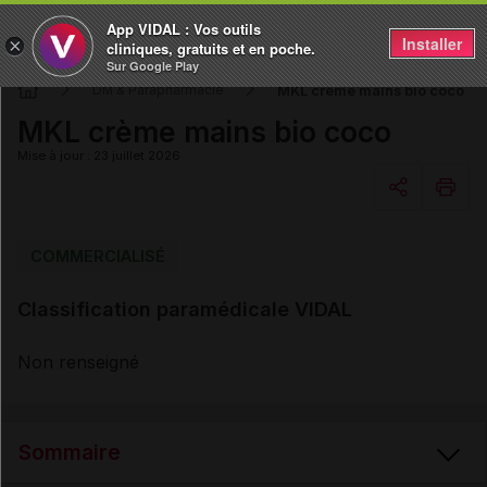
App VIDAL : Vos outils
Installer
×
cliniques, gratuits et en poche.
Sur Google Play
MKL crème mains bio coco
DM & Parapharmacie
MKL crème mains bio coco
Mise à jour : 23 juillet 2026
Copier l'url
COMMERCIALISÉ
Classification paramédicale VIDAL
Email
Non renseigné
Sommaire