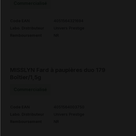
Commercialisé
Code EAN
4051564321694
Labo. Distributeur
Univers Prestige
Remboursement
NR
MISSLYN Fard à paupières duo 179
Boîtier/1,5g
Commercialisé
Code EAN
4051564003750
Labo. Distributeur
Univers Prestige
Remboursement
NR