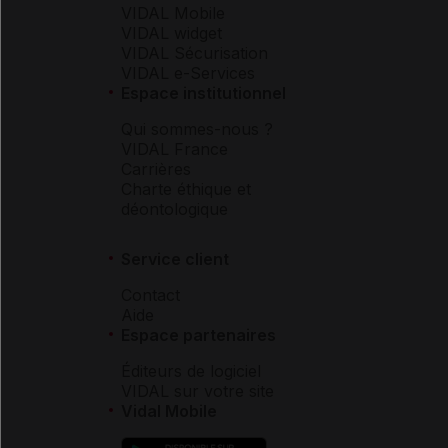
VIDAL Mobile
VIDAL widget
VIDAL Sécurisation
VIDAL e-Services
Espace institutionnel
Qui sommes-nous ?
VIDAL France
Carrières
Charte éthique et
déontologique
Service client
Contact
Aide
Espace partenaires
Éditeurs de logiciel
VIDAL sur votre site
Vidal Mobile