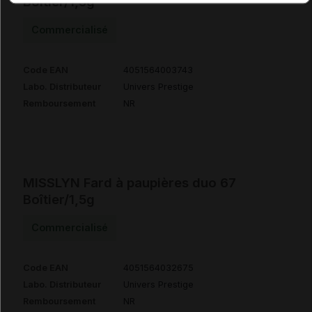
Boîtier/1,5g
Commercialisé
Code EAN
4051564003743
Labo. Distributeur
Univers Prestige
Remboursement
NR
MISSLYN Fard à paupières duo 67
Boîtier/1,5g
Commercialisé
Code EAN
4051564032675
Labo. Distributeur
Univers Prestige
Remboursement
NR