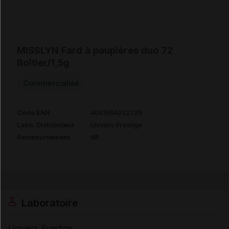
MISSLYN Fard à paupières duo 72
Boîtier/1,5g
Commercialisé
Code EAN
4051564032729
Labo. Distributeur
Univers Prestige
Remboursement
NR
Laboratoire
Univers Prestige