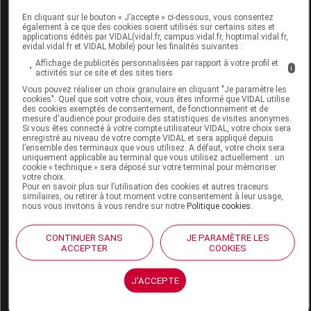
Labo. Distributeur
Univers Prestige
En cliquant sur le bouton « J’accepte » ci-dessous, vous consentez
Remboursement
NR
également à ce que des cookies soient utilisés sur certains sites et
applications édités par VIDAL(vidal.fr, campus.vidal.fr, hoptimal.vidal.fr,
evidal.vidal.fr et VIDAL Mobile) pour les finalités suivantes :
Affichage de publicités personnalisées par rapport à votre profil et
i
activités sur ce site et des sites tiers
Vous pouvez réaliser un choix granulaire en cliquant "Je paramètre les
MISSLYN Fard à paupières duo 58
cookies". Quel que soit votre choix, vous êtes informé que VIDAL utilise
des cookies exemptés de consentement, de fonctionnement et de
Boîtier/1,5g
mesure d'audience pour produire des statistiques de visites anonymes.
Si vous êtes connecté à votre compte utilisateur VIDAL, votre choix sera
enregistré au niveau de votre compte VIDAL et sera appliqué depuis
Commercialisé
l’ensemble des terminaux que vous utilisez. A défaut, votre choix sera
uniquement applicable au terminal que vous utilisez actuellement : un
cookie « technique » sera déposé sur votre terminal pour mémoriser
votre choix.
Code EAN
4051564032583
Pour en savoir plus sur l’utilisation des cookies et autres traceurs
similaires, ou retirer à tout moment votre consentement à leur usage,
Labo. Distributeur
Univers Prestige
nous vous invitons à vous rendre sur notre
Politique cookies
.
Remboursement
NR
CONTINUER SANS
JE PARAMÈTRE LES
ACCEPTER
COOKIES
J'ACCEPTE
MISSLYN Fard à paupières duo 61