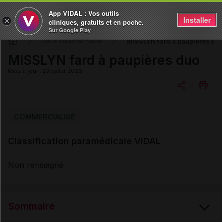
App VIDAL : Vos outils
Installer
×
cliniques, gratuits et en poche.
Sur Google Play
MISSLYN fard à paupières du
DM & Parapharmacie
MISSLYN fard à paupières duo
Mise à jour : 23 juillet 2026
Copier l'url
COMMERCIALISÉ
Classification paramédicale VIDAL
Email
Non renseigné
Sommaire