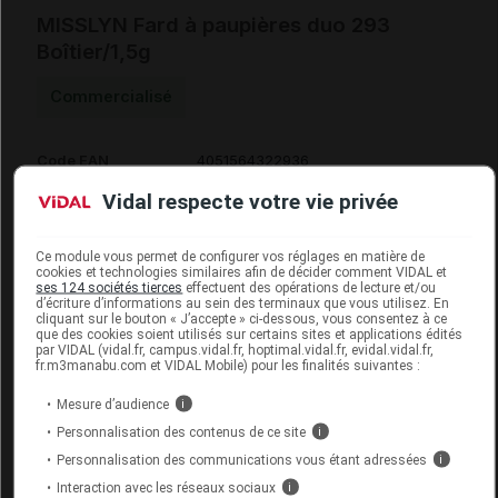
MISSLYN Fard à paupières duo 293
Boîtier/1,5g
Commercialisé
Code EAN
4051564322936
Labo. Distributeur
Univers Prestige
Vidal respecte votre vie privée
Remboursement
NR
Ce module vous permet de configurer vos réglages en matière de
cookies et technologies similaires afin de décider comment VIDAL et
ses 124 sociétés tierces
effectuent des opérations de lecture et/ou
d’écriture d’informations au sein des terminaux que vous utilisez. En
cliquant sur le bouton « J’accepte » ci-dessous, vous consentez à ce
que des cookies soient utilisés sur certains sites et applications édités
MISSLYN Fard à paupières duo 299
par VIDAL (vidal.fr, campus.vidal.fr, hoptimal.vidal.fr, evidal.vidal.fr,
Boîtier/1,5g
fr.m3manabu.com et VIDAL Mobile) pour les finalités suivantes :
Mesure d’audience
i
Commercialisé
Personnalisation des contenus de ce site
i
Personnalisation des communications vous étant adressées
i
Code EAN
4051564322998
Interaction avec les réseaux sociaux
i