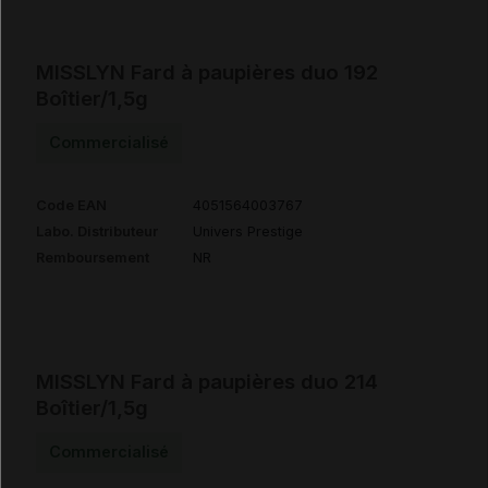
MISSLYN Fard à paupières duo 192
Boîtier/1,5g
Commercialisé
Code EAN
4051564003767
Labo. Distributeur
Univers Prestige
Remboursement
NR
MISSLYN Fard à paupières duo 214
Boîtier/1,5g
Commercialisé