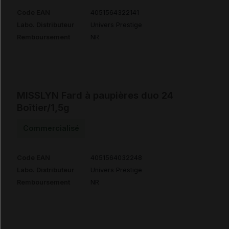
Code EAN
4051564322141
Labo. Distributeur
Univers Prestige
Remboursement
NR
MISSLYN Fard à paupières duo 24
Boîtier/1,5g
Commercialisé
Code EAN
4051564032248
Labo. Distributeur
Univers Prestige
Remboursement
NR