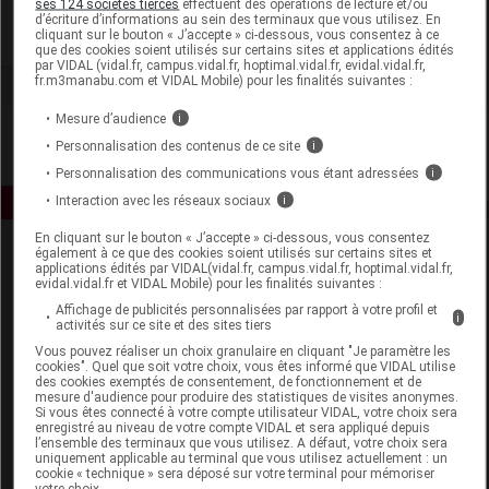
ses 124 sociétés tierces
effectuent des opérations de lecture et/ou
d’écriture d’informations au sein des terminaux que vous utilisez. En
cliquant sur le bouton « J’accepte » ci-dessous, vous consentez à ce
Voir la fiche laboratoire
que des cookies soient utilisés sur certains sites et applications édités
par VIDAL (vidal.fr, campus.vidal.fr, hoptimal.vidal.fr, evidal.vidal.fr,
fr.m3manabu.com et VIDAL Mobile) pour les finalités suivantes :
Mesure d’audience
i
Personnalisation des contenus de ce site
i
Personnalisation des communications vous étant adressées
i
Interaction avec les réseaux sociaux
i
En cliquant sur le bouton « J’accepte » ci-dessous, vous consentez
également à ce que des cookies soient utilisés sur certains sites et
applications édités par VIDAL(vidal.fr, campus.vidal.fr, hoptimal.vidal.fr,
evidal.vidal.fr et VIDAL Mobile) pour les finalités suivantes :
Affichage de publicités personnalisées par rapport à votre profil et
i
activités sur ce site et des sites tiers
Vous pouvez réaliser un choix granulaire en cliquant "Je paramètre les
Espace produit
cookies". Quel que soit votre choix, vous êtes informé que VIDAL utilise
des cookies exemptés de consentement, de fonctionnement et de
mesure d'audience pour produire des statistiques de visites anonymes.
Boutique
Si vous êtes connecté à votre compte utilisateur VIDAL, votre choix sera
VIDAL Expert
enregistré au niveau de votre compte VIDAL et sera appliqué depuis
l’ensemble des terminaux que vous utilisez. A défaut, votre choix sera
VIDAL Hoptimal
uniquement applicable au terminal que vous utilisez actuellement : un
eVIDAL
cookie « technique » sera déposé sur votre terminal pour mémoriser
votre choix.