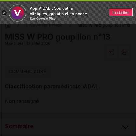
App VIDAL : Vos outils
Installer
×
cliniques, gratuits et en poche.
Sur Google Play
MISS W PRO goupillon n°13
DM & Parapharmacie
MISS W PRO goupillon n°13
Mise à jour : 23 juillet 2026
Copier l'url
COMMERCIALISÉ
Classification paramédicale VIDAL
Email
Non renseigné
Sommaire