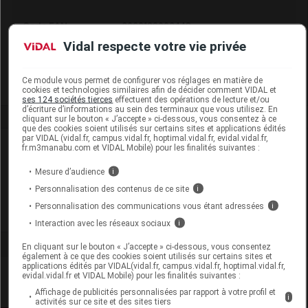
Code EAN
3662189003448
Labo. Distributeur
Naturecos
Vidal respecte votre vie privée
Remboursement
NR
Ce module vous permet de configurer vos réglages en matière de
cookies et technologies similaires afin de décider comment VIDAL et
ses 124 sociétés tierces
effectuent des opérations de lecture et/ou
d’écriture d’informations au sein des terminaux que vous utilisez. En
cliquant sur le bouton « J’accepte » ci-dessous, vous consentez à ce
que des cookies soient utilisés sur certains sites et applications édités
par VIDAL (vidal.fr, campus.vidal.fr, hoptimal.vidal.fr, evidal.vidal.fr,
Laboratoire
fr.m3manabu.com et VIDAL Mobile) pour les finalités suivantes :
Mesure d’audience
i
Naturecos
Personnalisation des contenus de ce site
i
Personnalisation des communications vous étant adressées
i
Voir la fiche laboratoire
Interaction avec les réseaux sociaux
i
En cliquant sur le bouton « J’accepte » ci-dessous, vous consentez
également à ce que des cookies soient utilisés sur certains sites et
applications édités par VIDAL(vidal.fr, campus.vidal.fr, hoptimal.vidal.fr,
evidal.vidal.fr et VIDAL Mobile) pour les finalités suivantes :
Affichage de publicités personnalisées par rapport à votre profil et
i
activités sur ce site et des sites tiers