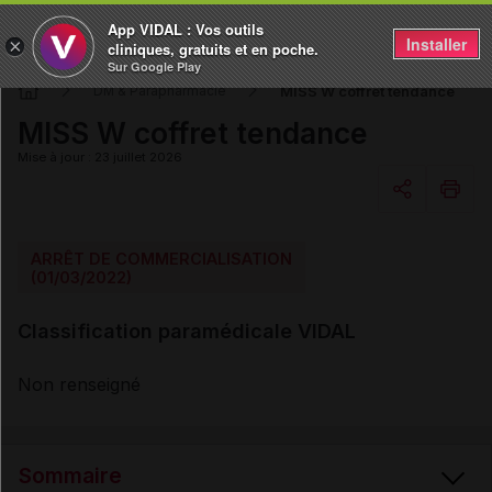
App VIDAL : Vos outils
Installer
×
cliniques, gratuits et en poche.
Sur Google Play
MISS W coffret tendance
DM & Parapharmacie
MISS W coffret tendance
Mise à jour : 23 juillet 2026
Copier l'url
ARRÊT DE COMMERCIALISATION
(01/03/2022)
Email
Classification paramédicale VIDAL
Non renseigné
Sommaire