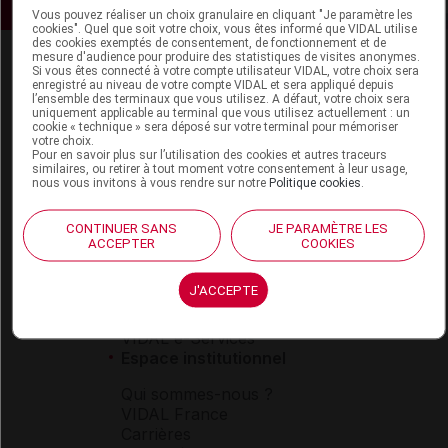
Vous pouvez réaliser un choix granulaire en cliquant "Je paramètre les
cookies". Quel que soit votre choix, vous êtes informé que VIDAL utilise
des cookies exemptés de consentement, de fonctionnement et de
mesure d'audience pour produire des statistiques de visites anonymes.
Si vous êtes connecté à votre compte utilisateur VIDAL, votre choix sera
enregistré au niveau de votre compte VIDAL et sera appliqué depuis
l’ensemble des terminaux que vous utilisez. A défaut, votre choix sera
uniquement applicable au terminal que vous utilisez actuellement : un
cookie « technique » sera déposé sur votre terminal pour mémoriser
votre choix.
Pour en savoir plus sur l’utilisation des cookies et autres traceurs
Espace produit
similaires, ou retirer à tout moment votre consentement à leur usage,
nous vous invitons à vous rendre sur notre
Politique cookies
.
Boutique
VIDAL Expert
CONTINUER SANS
JE PARAMÈTRE LES
VIDAL Hoptimal
ACCEPTER
COOKIES
eVIDAL
VIDAL Mobile
J'ACCEPTE
VIDAL widget
VIDAL Sécurisation
VIDAL e-Services
Espace institutionnel
Qui sommes-nous ?
VIDAL France
Carrières