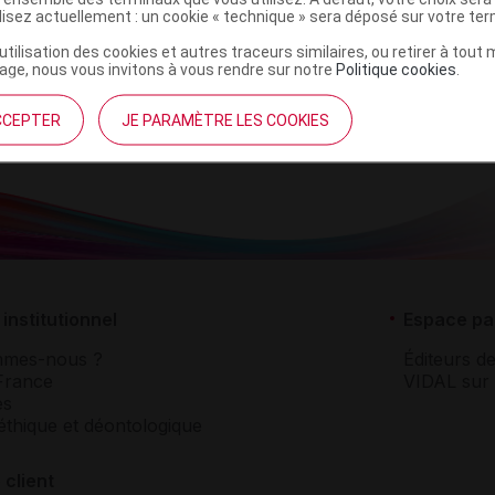
4250107601518
ilisez actuellement : un cookie « technique » sera déposé sur votre te
r
Mathieu Pharmaceutique
’utilisation des cookies et autres traceurs similaires, ou retirer à tou
NR
ge, nous vous invitons à vous rendre sur notre
Politique cookies
.
CCEPTER
JE PARAMÈTRE LES COOKIES
institutionnel
Espace pa
mmes-nous ?
Éditeurs de
France
VIDAL sur 
es
éthique et déontologique
 client