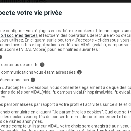
ministratives
pecte votre vie privée
YLITOL SUCRE Pdr 100Sach/4g
e configurer vos réglages en matière de cookies et technologies simil
124 sociétés tierces
effectuent des opérations de lecture et/ou d’écr
4835629
ous utilisez. En cliquant sur le bouton « J’accepte » ci-dessous, vou
ur certains sites et applications édités par VIDAL (vidal.fr, campus.vidal.
3401548356296
abu.com et VIDAL Mobile) pour les finalités suivantes :
4250107601624
i
r
Mathieu Pharmaceutique
 contenus de ce site
i
NR
s communications vous étant adressées
i
 réseaux sociaux
i
on « J’accepte » ci-dessous, vous consentez également à ce que des co
tions édités par VIDAL(vidal.fr, campus.vidal.fr, hoptimal.vidal.fr, evidal.
tes :
YLITOL SUCRE Pdr Sach/350g
s personnalisées par rapport à votre profil et activités sur ce site et d
choix granulaire en cliquant "Je paramètre les cookies". Quel que soit 
ise des cookies exemptés de consentement, de fonctionnement et de 
4779090
es de visites anonymes.
3401347790901
 votre compte utilisateur VIDAL, votre choix sera enregistré au nivea
l’ensemble des terminaux que vous utilisez. A défaut, votre choix ser