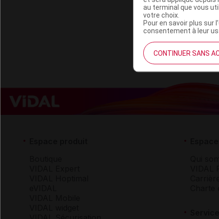
Code EAN
au terminal que vous ut
Labo. Distributeu
votre choix.
Pour en savoir plus sur l
Remboursement
consentement à leur usa
CONTINUER SANS A
Espace produit
Espace 
Boutique
Qui so
VIDAL Expert
VIDAL 
VIDAL Hoptimal
Carrièr
eVIDAL
Charte 
VIDAL Mobile
VIDAL widget
Service
VIDAL Sécurisation