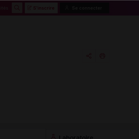
ités
S'inscrire
Se connecter
Rechercher
Copier l'url
Email
Laboratoire