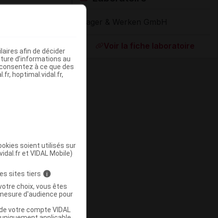
Hager & Werken GmbH
Supprimé
Voir la fiche laboratoire
aires afin de décider
iture d’informations au
s consentez à ce que des
fr, hoptimal.vidal.fr,
okies soient utilisés sur
vidal.fr et VIDAL Mobile)
Supprimé
es sites tiers
i
votre choix, vous êtes
mesure d'audience pour
u de votre compte VIDAL
a uniquement applicable