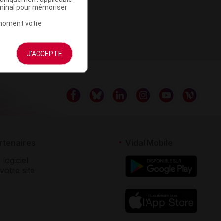
rminal pour mémoriser
t moment votre
J'ACCEPTE
rtenaires
Vidal Mobile
 logiciel
votre site