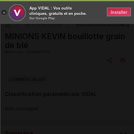
App VIDAL : Vos outils
Installer
×
cliniques, gratuits et en poche.
Sur Google Play
MINIONS KEVIN bouillotte grai
DM & Parapharmacie
MINIONS KEVIN bouillotte grain
de blé
Mise à jour : 23 juillet 2026
Copier l'url
COMMERCIALISÉ
Classification paramédicale VIDAL
Email
Non renseigné
Sommaire