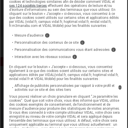
cookies et technologies similaires afin de décider comment VIDAL et
Soframar
ses 124 sociétés tierces
effectuent des opérations de lecture et/ou
d’écriture d’informations au sein des terminaux que vous utilisez. En
cliquant sur le bouton « J’accepte » ci-dessous, vous consentez à ce
que des cookies soient utilisés sur certains sites et applications édités
Voir la fiche laboratoire
par VIDAL (vidal.fr, campus.vidal.fr, hoptimal.vidal.fr, evidal.vidal.fr,
fr.m3manabu.com et VIDAL Mobile) pour les finalités suivantes :
Mesure d’audience
i
Personnalisation des contenus de ce site
i
Personnalisation des communications vous étant adressées
i
Interaction avec les réseaux sociaux
i
En cliquant sur le bouton « J’accepte » ci-dessous, vous consentez
également à ce que des cookies soient utilisés sur certains sites et
applications édités par VIDAL(vidal.fr, campus.vidal.fr, hoptimal.vidal.fr,
evidal.vidal.fr et VIDAL Mobile) pour les finalités suivantes :
Affichage de publicités personnalisées par rapport à votre profil et
i
activités sur ce site et des sites tiers
Vous pouvez réaliser un choix granulaire en cliquant "Je paramètre les
cookies". Quel que soit votre choix, vous êtes informé que VIDAL utilise
Espace produit
des cookies exemptés de consentement, de fonctionnement et de
mesure d'audience pour produire des statistiques de visites anonymes.
Si vous êtes connecté à votre compte utilisateur VIDAL, votre choix sera
Boutique
enregistré au niveau de votre compte VIDAL et sera appliqué depuis
VIDAL Expert
l’ensemble des terminaux que vous utilisez. A défaut, votre choix sera
uniquement applicable au terminal que vous utilisez actuellement : un
VIDAL Hoptimal