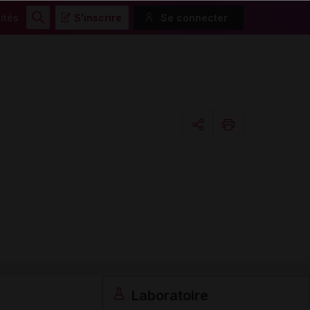
ités
S'inscrire
Se connecter
Rechercher
Copier l'url
Email
Laboratoire