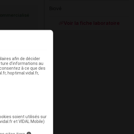
Biové
ommercialisé
Voir la fiche laboratoire
aires afin de décider
iture d’informations au
s consentez à ce que des
fr, hoptimal.vidal.fr,
ommercialisé
okies soient utilisés sur
vidal.fr et VIDAL Mobile)
es sites tiers
i