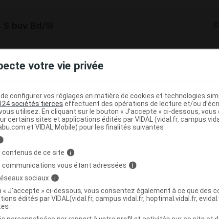
S buv Bd/5l
C
6261598
pecte votre vie privée
3401162615984
r
Biové
NR
e configurer vos réglages en matière de cookies et technologies simil
124 sociétés tierces
effectuent des opérations de lecture et/ou d’écr
ous utilisez. En cliquant sur le bouton « J’accepte » ci-dessous, vou
ur certains sites et applications édités par VIDAL (vidal.fr, campus.vidal.
abu.com et VIDAL Mobile) pour les finalités suivantes :
i
S buv Fl/1l
C
 contenus de ce site
i
s communications vous étant adressées
i
6261581
 réseaux sociaux
i
3401162615816
on « J’accepte » ci-dessous, vous consentez également à ce que des co
tions édités par VIDAL(vidal.fr, campus.vidal.fr, hoptimal.vidal.fr, evidal.
r
Biové
tes :
NR
s personnalisées par rapport à votre profil et activités sur ce site et d