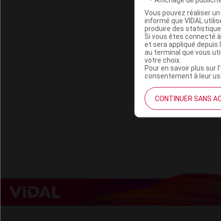
Vous pouvez réaliser un 
informé que VIDAL util
produire des statistiqu
Si vous êtes connecté à
et sera appliqué depuis 
MINERAL TS 
au terminal que vous ut
votre choix.
Pour en savoir plus sur l
consentement à leur usa
Code ACL
Code 13
CONTINUER SANS A
Labo. Distributeu
Remboursement