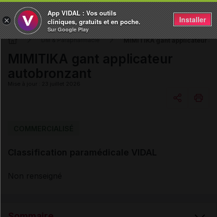
App VIDAL : Vos outils
Installer
×
cliniques, gratuits et en poche.
Sur Google Play
MIMITIKA gant applicateur au
DM & Parapharmacie
MIMITIKA gant applicateur
autobronzant
Mise à jour : 23 juillet 2026
Copier l'url
COMMERCIALISÉ
Classification paramédicale VIDAL
Email
Non renseigné
Sommaire