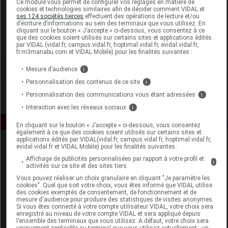
Ce module vous permet de configurer vos réglages en matière de
cookies et technologies similaires afin de décider comment VIDAL et
ses 124 sociétés tierces
effectuent des opérations de lecture et/ou
Gilbert
d’écriture d’informations au sein des terminaux que vous utilisez. En
cliquant sur le bouton « J’accepte » ci-dessous, vous consentez à ce
que des cookies soient utilisés sur certains sites et applications édités
Voir la fiche laboratoire
par VIDAL (vidal.fr, campus.vidal.fr, hoptimal.vidal.fr, evidal.vidal.fr,
fr.m3manabu.com et VIDAL Mobile) pour les finalités suivantes :
Mesure d’audience
i
Personnalisation des contenus de ce site
i
Personnalisation des communications vous étant adressées
i
Interaction avec les réseaux sociaux
i
En cliquant sur le bouton « J’accepte » ci-dessous, vous consentez
également à ce que des cookies soient utilisés sur certains sites et
applications édités par VIDAL(vidal.fr, campus.vidal.fr, hoptimal.vidal.fr,
evidal.vidal.fr et VIDAL Mobile) pour les finalités suivantes :
Affichage de publicités personnalisées par rapport à votre profil et
i
activités sur ce site et des sites tiers
Vous pouvez réaliser un choix granulaire en cliquant "Je paramètre les
cookies". Quel que soit votre choix, vous êtes informé que VIDAL utilise
des cookies exemptés de consentement, de fonctionnement et de
Espace produit
mesure d'audience pour produire des statistiques de visites anonymes.
Si vous êtes connecté à votre compte utilisateur VIDAL, votre choix sera
enregistré au niveau de votre compte VIDAL et sera appliqué depuis
Boutique
l’ensemble des terminaux que vous utilisez. A défaut, votre choix sera
VIDAL Expert
uniquement applicable au terminal que vous utilisez actuellement : un