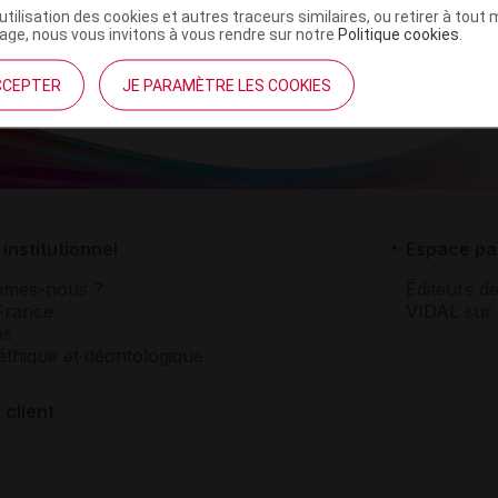
’utilisation des cookies et autres traceurs similaires, ou retirer à tou
ge, nous vous invitons à vous rendre sur notre
Politique cookies
.
CCEPTER
JE PARAMÈTRE LES COOKIES
institutionnel
Espace pa
mmes-nous ?
Éditeurs de
France
VIDAL sur 
es
éthique et déontologique
 client