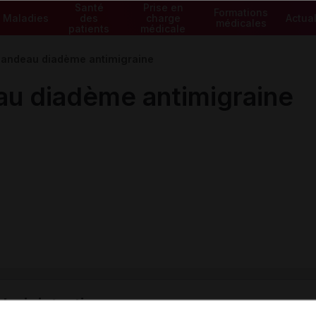
Santé
Prise en
Formations
Maladies
des
charge
Actual
médicales
patients
médicale
ndeau diadème antimigraine
 diadème antimigraine
ministratives