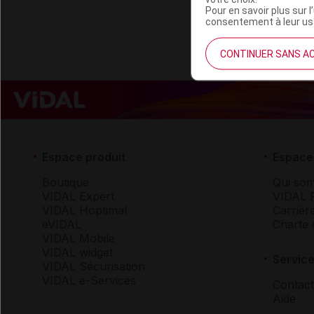
Pour en savoir plus sur l
consentement à leur usa
CONTINUER SANS A
Espace produit
Espace 
Boutique
Qui so
VIDAL Expert
VIDAL 
VIDAL Hoptimal
Carrièr
eVIDAL
Charte 
VIDAL Mobile
VIDAL widget
Service
VIDAL Sécurisation
VIDAL e-Services
Contact
Aide