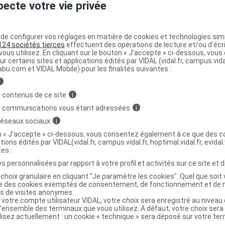
pecte votre vie privée
Bandeau diadème antimigraine GM
C
e configurer vos réglages en matière de cookies et technologies simil
124 sociétés tierces
effectuent des opérations de lecture et/ou d’écr
ous utilisez. En cliquant sur le bouton « J’accepte » ci-dessous, vou
9709674
ur certains sites et applications édités par VIDAL (vidal.fr, campus.vidal.
abu.com et VIDAL Mobile) pour les finalités suivantes :
8437009482643
r
Delatex
i
NR
 contenus de ce site
i
s communications vous étant adressées
i
 réseaux sociaux
i
on « J’accepte » ci-dessous, vous consentez également à ce que des co
tions édités par VIDAL(vidal.fr, campus.vidal.fr, hoptimal.vidal.fr, evidal.
Bandeau diadème antimigraine PM
C
tes :
s personnalisées par rapport à votre profil et activités sur ce site et d
choix granulaire en cliquant "Je paramètre les cookies". Quel que soit 
9709680
ise des cookies exemptés de consentement, de fonctionnement et de 
es de visites anonymes.
8437009482636
 votre compte utilisateur VIDAL, votre choix sera enregistré au nivea
r
Delatex
l’ensemble des terminaux que vous utilisez. A défaut, votre choix ser
ilisez actuellement : un cookie « technique » sera déposé sur votre te
NR