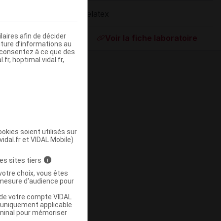
Delatex
ommercialisé
aires afin de décider
Voir la fiche laboratoire
iture d’informations au
s consentez à ce que des
fr, hoptimal.vidal.fr,
okies soient utilisés sur
vidal.fr et VIDAL Mobile)
ommercialisé
es sites tiers
i
votre choix, vous êtes
mesure d'audience pour
u de votre compte VIDAL
a uniquement applicable
rminal pour mémoriser