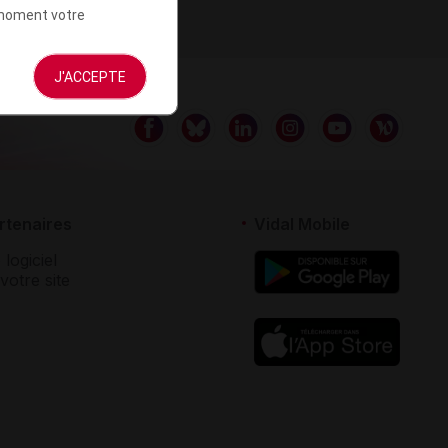
t moment votre
J'ACCEPTE
rtenaires
Vidal Mobile
 logiciel
votre site