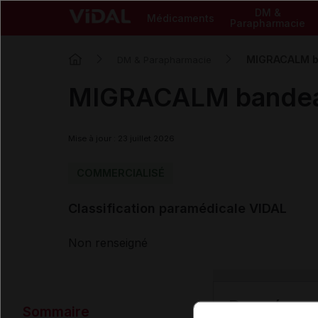
DM &
Médicaments
Parapharmacie
MIGRACALM ba
DM & Parapharmacie
MIGRACALM bandeau
Mise à jour : 23 juillet 2026
COMMERCIALISÉ
Classification paramédicale VIDAL
Non renseigné
Données ad
Sommaire