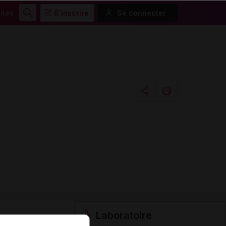
ités
S'inscrire
Se connecter
Rechercher
Copier l'url
Email
Laboratoire