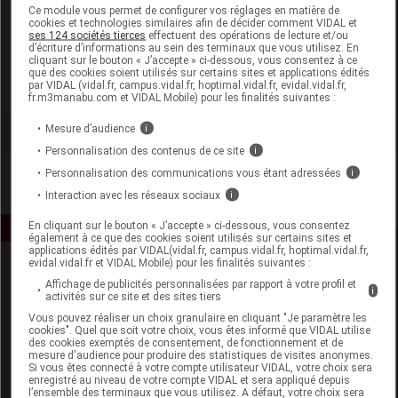
Laboratoire
Ce module vous permet de configurer vos réglages en matière de
cookies et technologies similaires afin de décider comment VIDAL et
ses 124 sociétés tierces
effectuent des opérations de lecture et/ou
d’écriture d’informations au sein des terminaux que vous utilisez. En
Microéquilibre
cliquant sur le bouton « J’accepte » ci-dessous, vous consentez à ce
que des cookies soient utilisés sur certains sites et applications édités
par VIDAL (vidal.fr, campus.vidal.fr, hoptimal.vidal.fr, evidal.vidal.fr,
Voir la fiche laboratoire
fr.m3manabu.com et VIDAL Mobile) pour les finalités suivantes :
Mesure d’audience
i
Personnalisation des contenus de ce site
i
Personnalisation des communications vous étant adressées
i
Interaction avec les réseaux sociaux
i
En cliquant sur le bouton « J’accepte » ci-dessous, vous consentez
également à ce que des cookies soient utilisés sur certains sites et
applications édités par VIDAL(vidal.fr, campus.vidal.fr, hoptimal.vidal.fr,
evidal.vidal.fr et VIDAL Mobile) pour les finalités suivantes :
Affichage de publicités personnalisées par rapport à votre profil et
i
activités sur ce site et des sites tiers
Vous pouvez réaliser un choix granulaire en cliquant "Je paramètre les
cookies". Quel que soit votre choix, vous êtes informé que VIDAL utilise
des cookies exemptés de consentement, de fonctionnement et de
mesure d'audience pour produire des statistiques de visites anonymes.
Espace produit
Si vous êtes connecté à votre compte utilisateur VIDAL, votre choix sera
enregistré au niveau de votre compte VIDAL et sera appliqué depuis
Boutique
l’ensemble des terminaux que vous utilisez. A défaut, votre choix sera