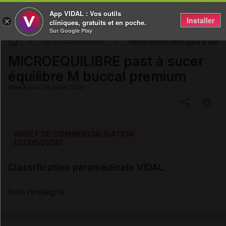
App VIDAL : Vos outils
Installer
×
cliniques, gratuits et en poche.
Sur Google Play
MICROEQUILIBRE past à sucer
DM & Parapharmacie
MICROEQUILIBRE past à sucer
équilibre M buccal premium
Mise à jour : 23 juillet 2026
Copier l'url
ARRÊT DE COMMERCIALISATION
(02/05/2026)
Email
Classification paramédicale VIDAL
Non renseigné