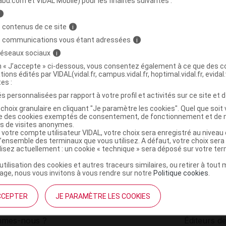
abu.com et VIDAL Mobile) pour les finalités suivantes :
i
IBRE Gél TMG équilibre premium B/90
C
 contenus de ce site
i
s communications vous étant adressées
i
 réseaux sociaux
i
3701163900813
on « J’accepte » ci-dessous, vous consentez également à ce que des co
r
Microéquilibre
tions édités par VIDAL(vidal.fr, campus.vidal.fr, hoptimal.vidal.fr, evidal.
NR
tes :
s personnalisées par rapport à votre profil et activités sur ce site et d
choix granulaire en cliquant "Je paramètre les cookies". Quel que soit 
ise des cookies exemptés de consentement, de fonctionnement et de 
es de visites anonymes.
 votre compte utilisateur VIDAL, votre choix sera enregistré au nivea
l’ensemble des terminaux que vous utilisez. A défaut, votre choix ser
ilisez actuellement : un cookie « technique » sera déposé sur votre te
’utilisation des cookies et autres traceurs similaires, ou retirer à tou
ge, nous vous invitons à vous rendre sur notre
Politique cookies
.
CCEPTER
JE PARAMÈTRE LES COOKIES
institutionnel
Espace pa
mmes-nous ?
Éditeurs de