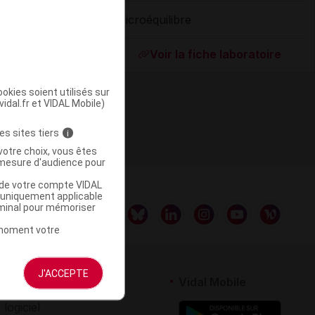
Microéquilibre
ommercialisé
Voir la fiche laboratoire
okies soient utilisés sur
vidal.fr et VIDAL Mobile)
es sites tiers
i
votre choix, vous êtes
mesure d'audience pour
u de votre compte VIDAL
a uniquement applicable
rminal pour mémoriser
t moment votre
J'ACCEPTE
rtenaires
Vidal Mobile
 logiciel