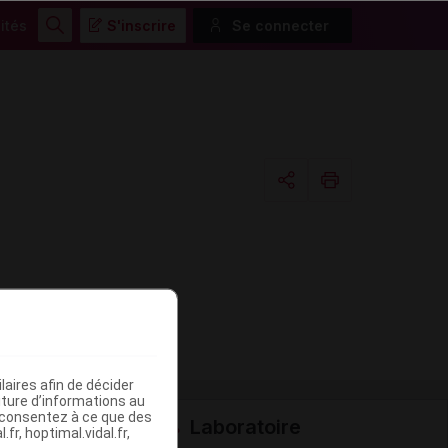
ités
S'inscrire
Se connecter
Rechercher
Copier l'url
Email
aires afin de décider
iture d’informations au
s consentez à ce que des
Laboratoire
fr, hoptimal.vidal.fr,