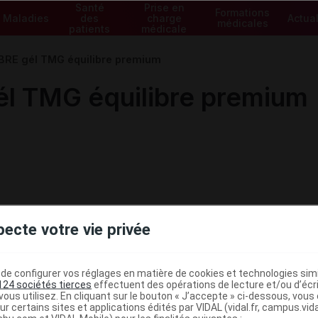
Santé
Prise en
Formations
Maladies
des
charge
Actual
médicales
patients
médicale
RE gél TMG équilibre premium
l TMG équilibre premium
pecte votre vie privée
e configurer vos réglages en matière de cookies et technologies simil
124 sociétés tierces
effectuent des opérations de lecture et/ou d’écr
ous utilisez. En cliquant sur le bouton « J’accepte » ci-dessous, vou
ministratives
ur certains sites et applications édités par VIDAL (vidal.fr, campus.vidal.