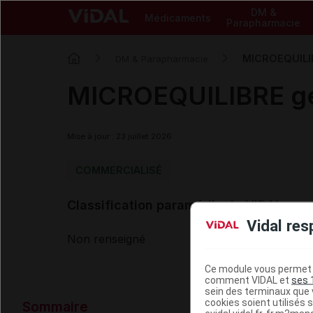
DM &
Médicaments
Parapharmacie
MICROEQUILIB
DM & Parapharmacie
MICROEQUILIBRE gé
Mise à jour : 23 juillet 2026
COMMERCIALISÉ
Classification paramédicale VIDAL
Vidal res
Non renseigné
Ce module vous permet d
comment VIDAL et
ses 
sein des terminaux que v
Données ad
cookies soient utilisés s
Sommaire