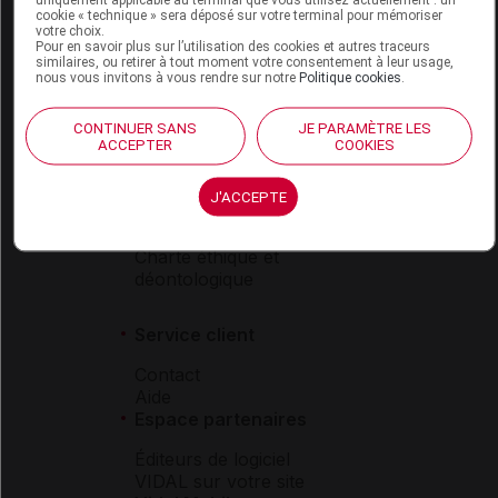
VIDAL Hoptimal
cookie « technique » sera déposé sur votre terminal pour mémoriser
votre choix.
eVIDAL
Pour en savoir plus sur l’utilisation des cookies et autres traceurs
VIDAL Mobile
similaires, ou retirer à tout moment votre consentement à leur usage,
nous vous invitons à vous rendre sur notre
Politique cookies
.
VIDAL widget
VIDAL Sécurisation
VIDAL e-Services
CONTINUER SANS
JE PARAMÈTRE LES
ACCEPTER
COOKIES
Espace institutionnel
Qui sommes-nous ?
J'ACCEPTE
VIDAL France
Carrières
Charte éthique et
déontologique
Service client
Contact
Aide
Espace partenaires
Éditeurs de logiciel
VIDAL sur votre site