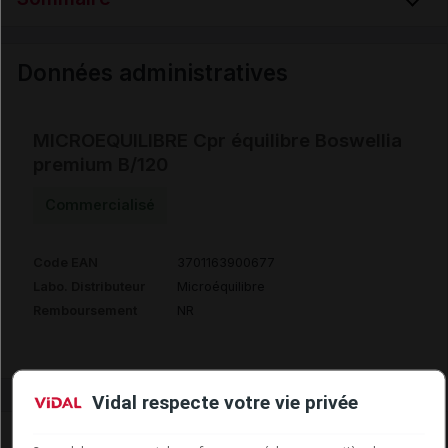
Données administratives
Données administratives
MICROEQUILIBRE Cpr équilibre Boswellia
premium B/120
Commercialisé
Code EAN
3701163900677
Labo. Distributeur
Microéquilibre
Remboursement
NR
Vidal respecte votre vie privée
Laboratoire