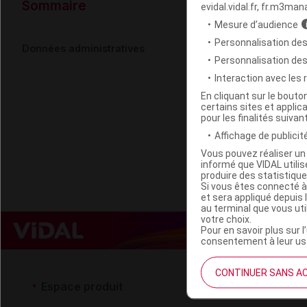
Données ad
Sommaire
evidal.vidal.fr, fr.m3man
Mesure d’audience
Personnalisation des
MICROBIOTE
Données administratives
Personnalisation de
Interaction avec les
Code EAN
En cliquant sur le bout
certains sites et applica
Labo. Distributeu
pour les finalités suivan
Remboursement
Affichage de publicité
Vous pouvez réaliser un 
informé que VIDAL util
produire des statistiqu
Si vous êtes connecté à
et sera appliqué depuis 
au terminal que vous ut
votre choix.
Pour en savoir plus sur l
consentement à leur usa
CONTINUER SANS A
Espace produit
Espace 