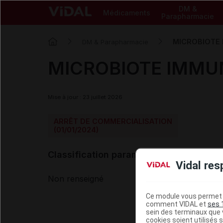
DM &
Médicaments
Parapharmacie
MICROBIOTE 
DM & Parapharmacie
MICROBIOTE IMMUN
Mise à jour : 23 juillet 2026
ARRÊT DE COMMERCIALISATION
(01/01/2024)
Classification paramédicale VIDAL
Vidal res
Non renseigné
Ce module vous permet d
comment VIDAL et
ses 
sein des terminaux que v
cookies soient utilisés s