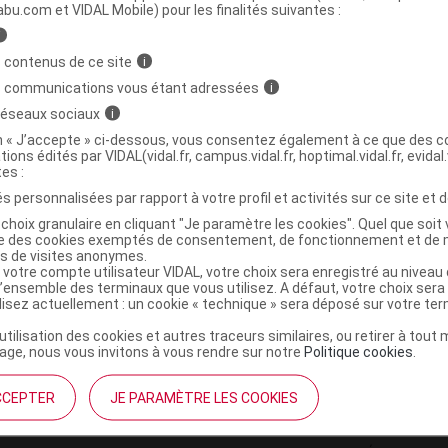
ministratives
abu.com et VIDAL Mobile) pour les finalités suivantes :
i
 contenus de ce site
i
 IMMUNITE Cpr B/20
s communications vous étant adressées
i
 réseaux sociaux
i
3770008244672
on « J’accepte » ci-dessous, vous consentez également à ce que des co
tions édités par VIDAL(vidal.fr, campus.vidal.fr, hoptimal.vidal.fr, evidal.
r
Biocyte
tes :
NR
s personnalisées par rapport à votre profil et activités sur ce site et d
choix granulaire en cliquant "Je paramètre les cookies". Quel que soit 
ise des cookies exemptés de consentement, de fonctionnement et de 
es de visites anonymes.
 votre compte utilisateur VIDAL, votre choix sera enregistré au nivea
l’ensemble des terminaux que vous utilisez. A défaut, votre choix ser
ilisez actuellement : un cookie « technique » sera déposé sur votre te
’utilisation des cookies et autres traceurs similaires, ou retirer à tou
ge, nous vous invitons à vous rendre sur notre
Politique cookies
.
CCEPTER
JE PARAMÈTRE LES COOKIES
institutionnel
Espace pa