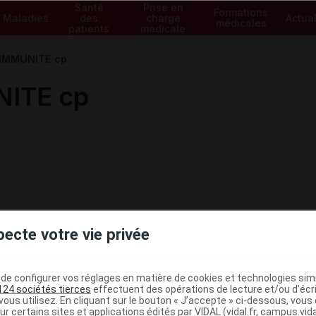
Santé
Prise en
Formations
Maladies
des
charge
Actual
médicales
patients
médicale
IMMUNITE cp
ITE cp
pecte votre vie privée
e configurer vos réglages en matière de cookies et technologies simil
124 sociétés tierces
effectuent des opérations de lecture et/ou d’écr
ous utilisez. En cliquant sur le bouton « J’accepte » ci-dessous, vou
ur certains sites et applications édités par VIDAL (vidal.fr, campus.vidal.