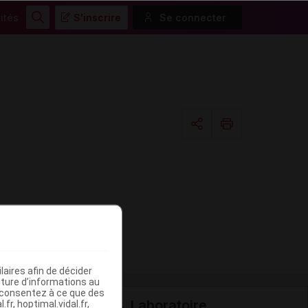
ités
S'inscrire
Se connecter
Rechercher
Copier l'url
Email
aires afin de décider
iture d’informations au
s consentez à ce que des
Laboratoire
fr, hoptimal.vidal.fr,