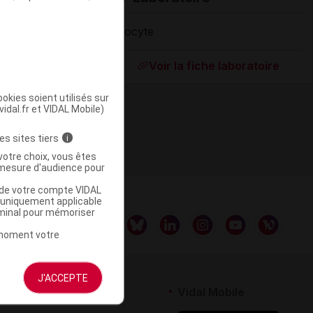
Biocyte
Supprimé
Voir la fiche laboratoire
okies soient utilisés sur
vidal.fr et VIDAL Mobile)
es sites tiers
i
votre choix, vous êtes
mesure d'audience pour
u de votre compte VIDAL
a uniquement applicable
rminal pour mémoriser
t moment votre
J'ACCEPTE
rtenaires
Vidal Mobile