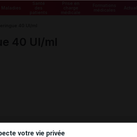
Santé
Prise en
Formations
Maladies
des
charge
Actual
médicales
patients
médicale
eringue 40 UI/ml
e 40 UI/ml
ministratives
pecte votre vie privée