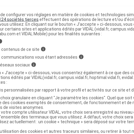
e configurer vos réglages en matière de cookies et technologies simil
Seringue 40 UI/ml 12,7mm B/100/1ml
C
124 sociétés tierces
effectuent des opérations de lecture et/ou d’écr
ous utilisez. En cliquant sur le bouton « J’accepte » ci-dessous, vou
ur certains sites et applications édités par VIDAL (vidal.fr, campus.vidal.
abu.com et VIDAL Mobile) pour les finalités suivantes :
0383017080136
r
Embecta
i
NR
 contenus de ce site
i
s communications vous étant adressées
i
 réseaux sociaux
i
on « J’accepte » ci-dessous, vous consentez également à ce que des co
tions édités par VIDAL(vidal.fr, campus.vidal.fr, hoptimal.vidal.fr, evidal.
 Seringue 40 UI/ml 8mm B/100/0,5ml
C
tes :
s personnalisées par rapport à votre profil et activités sur ce site et d
choix granulaire en cliquant "Je paramètre les cookies". Quel que soit 
0383017487638
ise des cookies exemptés de consentement, de fonctionnement et de 
es de visites anonymes.
r
Embecta
 votre compte utilisateur VIDAL, votre choix sera enregistré au nivea
NR
l’ensemble des terminaux que vous utilisez. A défaut, votre choix ser
ilisez actuellement : un cookie « technique » sera déposé sur votre te
’utilisation des cookies et autres traceurs similaires, ou retirer à tou