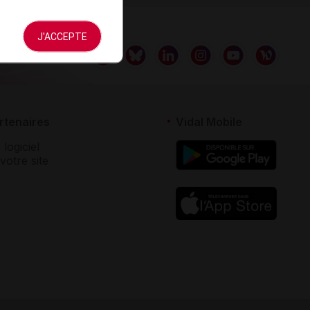
J'ACCEPTE
rtenaires
Vidal Mobile
 logiciel
votre site