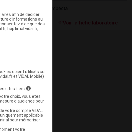
Embecta
aires afin de décider
ommercialisé
iture d’informations au
Voir la fiche laboratoire
s consentez à ce que des
fr, hoptimal.vidal.fr,
okies soient utilisés sur
vidal.fr et VIDAL Mobile)
ommercialisé
es sites tiers
i
votre choix, vous êtes
mesure d'audience pour
u de votre compte VIDAL
a uniquement applicable
rminal pour mémoriser
t moment votre