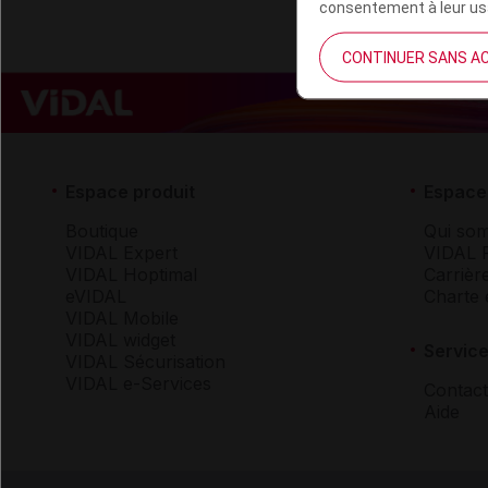
consentement à leur usa
CONTINUER SANS A
Espace produit
Espace 
Boutique
Qui so
VIDAL Expert
VIDAL 
VIDAL Hoptimal
Carrièr
eVIDAL
Charte 
VIDAL Mobile
VIDAL widget
Service
VIDAL Sécurisation
VIDAL e-Services
Contact
Aide