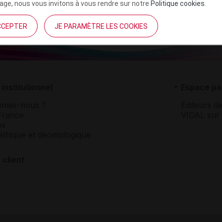
ge, nous vous invitons à vous rendre sur notre
Politique cookies
.
CCEPTER
JE PARAMÈTRE LES COOKIES
institutionnel
Espace pa
mmes-nous ?
Éditeurs de
France
VIDAL sur 
es
éthique et déontologique
 client