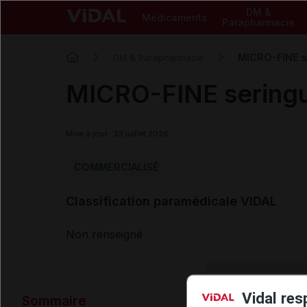
DM &
Médicaments
Parapharmacie
MICRO-FINE s
DM & Parapharmacie
MICRO-FINE seringu
Mise à jour : 23 juillet 2026
COMMERCIALISÉ
Classification paramédicale VIDAL
Non renseigné
Données ad
Vidal res
Sommaire