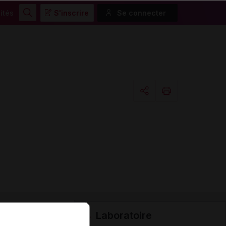
ités
S'inscrire
Se connecter
Rechercher
Copier l'url
Email
Laboratoire