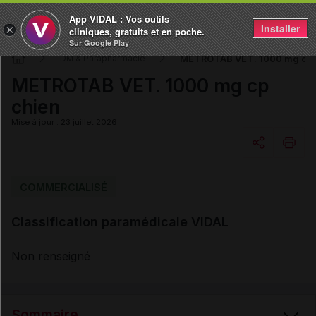
App VIDAL : Vos outils
Installer
×
cliniques, gratuits et en poche.
Sur Google Play
METROTAB VET. 1000 mg cp 
DM & Parapharmacie
METROTAB VET. 1000 mg cp
chien
Mise à jour : 23 juillet 2026
Copier l'url
COMMERCIALISÉ
Classification paramédicale VIDAL
Email
Non renseigné
Sommaire