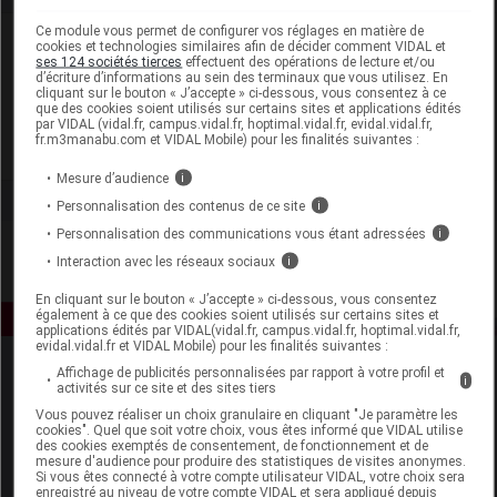
Ce module vous permet de configurer vos réglages en matière de
Laboratoire
cookies et technologies similaires afin de décider comment VIDAL et
ses 124 sociétés tierces
effectuent des opérations de lecture et/ou
d’écriture d’informations au sein des terminaux que vous utilisez. En
cliquant sur le bouton « J’accepte » ci-dessous, vous consentez à ce
Virbac
que des cookies soient utilisés sur certains sites et applications édités
par VIDAL (vidal.fr, campus.vidal.fr, hoptimal.vidal.fr, evidal.vidal.fr,
fr.m3manabu.com et VIDAL Mobile) pour les finalités suivantes :
Voir la fiche laboratoire
Mesure d’audience
i
Personnalisation des contenus de ce site
i
Personnalisation des communications vous étant adressées
i
Interaction avec les réseaux sociaux
i
En cliquant sur le bouton « J’accepte » ci-dessous, vous consentez
également à ce que des cookies soient utilisés sur certains sites et
applications édités par VIDAL(vidal.fr, campus.vidal.fr, hoptimal.vidal.fr,
evidal.vidal.fr et VIDAL Mobile) pour les finalités suivantes :
Affichage de publicités personnalisées par rapport à votre profil et
i
activités sur ce site et des sites tiers
Vous pouvez réaliser un choix granulaire en cliquant "Je paramètre les
cookies". Quel que soit votre choix, vous êtes informé que VIDAL utilise
des cookies exemptés de consentement, de fonctionnement et de
mesure d'audience pour produire des statistiques de visites anonymes.
Si vous êtes connecté à votre compte utilisateur VIDAL, votre choix sera
Espace produit
enregistré au niveau de votre compte VIDAL et sera appliqué depuis