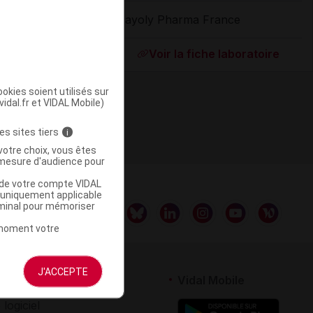
Mayoly Pharma France
ommercialisé
Voir la fiche laboratoire
okies soient utilisés sur
vidal.fr et VIDAL Mobile)
es sites tiers
i
votre choix, vous êtes
mesure d'audience pour
u de votre compte VIDAL
a uniquement applicable
rminal pour mémoriser
t moment votre
J'ACCEPTE
rtenaires
Vidal Mobile
 logiciel