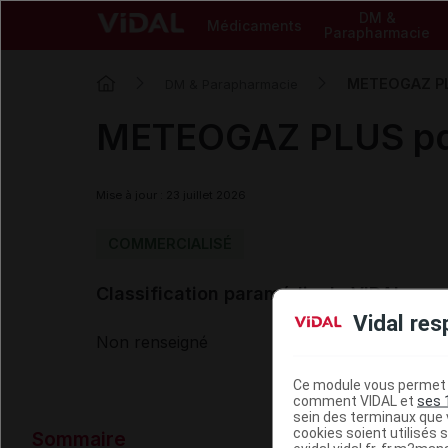
DM &
Médicaments
Parapharmacie
METEOGAZ PLU
DM & Parapharmacie
METEOGAZ PLUS pdr
Mise à jour : 23 juillet 2026
COMMERCIALISÉ
Classification paramédicale VIDAL
Vidal res
Non renseigné
Ce module vous permet d
comment VIDAL et
ses 
sein des terminaux que v
Données ad
cookies soient utilisés s
Sommaire