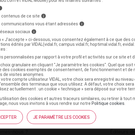
abu.com et VIDAL Mobile) pour les finalités suivantes :
i
US Pdr orodispersible 12Sticks/2g
C
 contenus de ce site
i
s communications vous étant adressées
i
 réseaux sociaux
i
3665585004545
on « J’accepte » ci-dessous, vous consentez également à ce que des co
r
Mayoly Pharma France
tions édités par VIDAL(vidal.fr, campus.vidal.fr, hoptimal.vidal.fr, evidal.
NR
tes :
s personnalisées par rapport à votre profil et activités sur ce site et d
choix granulaire en cliquant "Je paramètre les cookies". Quel que soit 
ise des cookies exemptés de consentement, de fonctionnement et de 
es de visites anonymes.
 votre compte utilisateur VIDAL, votre choix sera enregistré au nivea
l’ensemble des terminaux que vous utilisez. A défaut, votre choix ser
ilisez actuellement : un cookie « technique » sera déposé sur votre te
’utilisation des cookies et autres traceurs similaires, ou retirer à tou
ge, nous vous invitons à vous rendre sur notre
Politique cookies
.
CCEPTER
JE PARAMÈTRE LES COOKIES
institutionnel
Espace pa
mmes-nous ?
Éditeurs de