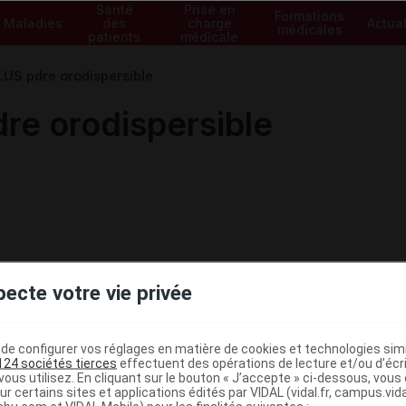
Santé
Prise en
Formations
Maladies
des
charge
Actual
médicales
patients
médicale
S pdre orodispersible
e orodispersible
pecte votre vie privée
e configurer vos réglages en matière de cookies et technologies simil
124 sociétés tierces
effectuent des opérations de lecture et/ou d’écr
ous utilisez. En cliquant sur le bouton « J’accepte » ci-dessous, vou
ministratives
ur certains sites et applications édités par VIDAL (vidal.fr, campus.vidal.