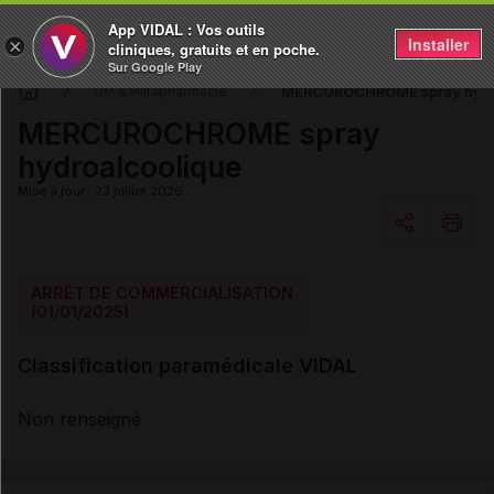
App VIDAL : Vos outils
Installer
×
cliniques, gratuits et en poche.
Sur Google Play
MERCUROCHROME spray hydr
DM & Parapharmacie
MERCUROCHROME spray
hydroalcoolique
Mise à jour : 23 juillet 2026
Copier l'url
ARRÊT DE COMMERCIALISATION
(01/01/2025)
Email
Classification paramédicale VIDAL
Non renseigné