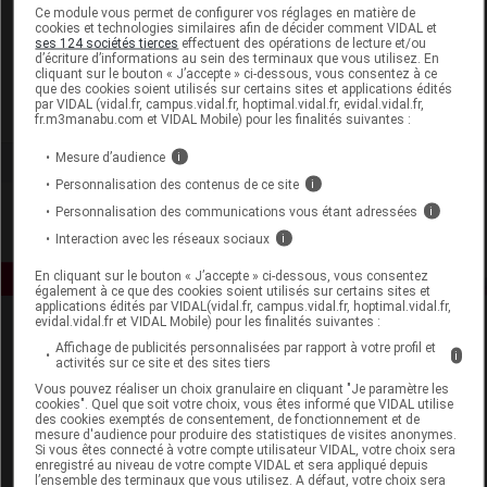
Laboratoire
Ce module vous permet de configurer vos réglages en matière de
cookies et technologies similaires afin de décider comment VIDAL et
ses 124 sociétés tierces
effectuent des opérations de lecture et/ou
d’écriture d’informations au sein des terminaux que vous utilisez. En
Mercurochrome
cliquant sur le bouton « J’accepte » ci-dessous, vous consentez à ce
que des cookies soient utilisés sur certains sites et applications édités
par VIDAL (vidal.fr, campus.vidal.fr, hoptimal.vidal.fr, evidal.vidal.fr,
Voir la fiche laboratoire
fr.m3manabu.com et VIDAL Mobile) pour les finalités suivantes :
Mesure d’audience
i
Personnalisation des contenus de ce site
i
Personnalisation des communications vous étant adressées
i
Interaction avec les réseaux sociaux
i
En cliquant sur le bouton « J’accepte » ci-dessous, vous consentez
également à ce que des cookies soient utilisés sur certains sites et
applications édités par VIDAL(vidal.fr, campus.vidal.fr, hoptimal.vidal.fr,
evidal.vidal.fr et VIDAL Mobile) pour les finalités suivantes :
Affichage de publicités personnalisées par rapport à votre profil et
i
activités sur ce site et des sites tiers
Vous pouvez réaliser un choix granulaire en cliquant "Je paramètre les
cookies". Quel que soit votre choix, vous êtes informé que VIDAL utilise
des cookies exemptés de consentement, de fonctionnement et de
mesure d'audience pour produire des statistiques de visites anonymes.
Espace produit
Si vous êtes connecté à votre compte utilisateur VIDAL, votre choix sera
enregistré au niveau de votre compte VIDAL et sera appliqué depuis
Boutique
l’ensemble des terminaux que vous utilisez. A défaut, votre choix sera